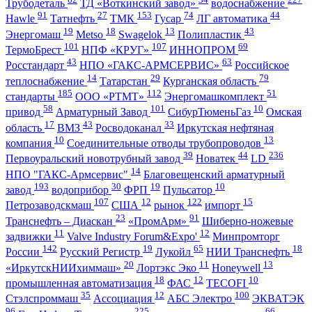
Трубодеталь
ТД «Воткинский завод»
водоснабжение
91
27
153
74
44
Hawle
Татнефть
ТМК
Гусар
ЛГ автоматика
19
18
13
43
Энергомаш
Metso
Swagelok
Полипластик
101
107
69
ТермоБрест
НПФ «КРУГ»
ИННОПРОМ
43
63
Росстандарт
НПО «ГАКС-АРМСЕРВИС»
Российское
14
29
79
теплоснабжение
Татарстан
Курганская область
185
112
51
стандарты
ООО «РТМТ»
Энергомашкомплект
58
101
10
привод
Арматурный Завод
СибурТюменьГаз
Омская
17
43
33
область
ВМЗ
Росводоканал
Иркутская нефтяная
10
13
компания
Соединительные отводы трубопроводов
39
44
236
Первоуральский новотрубный завод
Новатек
LD
14
НПО "ГАКС-Армсервис"
Благовещенский арматурный
193
30
19
10
завод
водоприбор
ФРП
Пульсатор
107
12
122
15
Петрозаводскмаш
США
рынок
импорт
23
91
Транснефть – Диаскан
«ПромАрм»
Шиберно-ножевые
11
12
задвижки
Valve Industry Forum&Expo'
Минпромторг
142
19
65
18
России
Русский Регистр
Лукойл
НИИ Транснефть
20
11
13
«ИркутскНИИхиммаш»
Лортэкс Эко
Honeywell
18
12
10
промышленная автоматизация
ФАС
TECOFI
35
12
100
Стэлспроммаш
Ассоциация
АБС Электро
ЭКВАТЭК
96
225
66