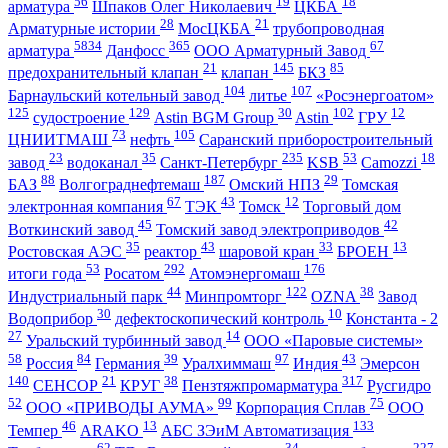
56
19
18
арматура
Шпаков Олег Николаевич
ЦКБА
28
21
Арматурные истории
МосЦКБА
трубопроводная
5834
365
67
арматура
Данфосс
ООО Арматурный Завод
21
145
85
предохранительный клапан
клапан
БКЗ
104
107
Барнаульский котельный завод
литье
«Росэнергоатом»
125
129
30
102
12
судостроение
Astin BGM Group
Astin
ГРУ
73
105
ЦНИИТМАШ
нефть
Саранский приборостроительный
23
35
235
53
18
завод
водоканал
Санкт-Петербург
KSB
Camozzi
88
187
29
БАЗ
Волгограднефтемаш
Омский НПЗ
Томская
67
43
12
электронная компания
ТЭК
Томск
Торговый дом
45
42
Воткинский завод
Томский завод электроприводов
35
43
33
13
Ростовская АЭС
реактор
шаровой кран
БРОЕН
53
292
176
итоги года
Росатом
Атомэнергомаш
44
122
38
Индустриальный парк
Минпромторг
OZNA
Завод
30
10
Водоприбор
дефектоскопический контроль
Константа - 2
27
14
Уральский турбинный завод
ООО «Паровые системы»
58
84
39
97
43
Россия
Германия
Уралхиммаш
Индия
Эмерсон
140
21
38
317
СЕНСОР
КРУГ
Пензтяжпромарматура
Русгидро
52
99
75
ООО «ПРИВОДЫ АУМА»
Корпорация Сплав
ООО
46
13
133
Темпер
ARAKO
АБС ЗЭиМ Автоматизация
62
34
227