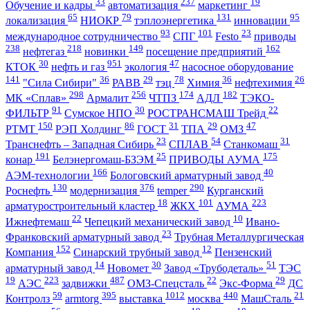
33
237
19
Обучение и кадры
автоматизация
маркетинг
65
79
131
95
локализация
НИОКР
тэплоэнергетика
инновации
93
101
23
международное сотрудничество
СПГ
Festo
приводы
238
218
149
162
нефтегаз
новинки
посещение предприятий
30
951
47
КТОК
нефть и газ
экология
насосное оборудование
141
36
29
78
36
26
"Сила Сибири"
РАВВ
тэц
Химия
нефтехимия
298
256
174
182
МК «Сплав»
Армалит
ЧТПЗ
АДЛ
ТЭКО-
91
30
22
ФИЛЬТР
Сумское НПО
РОСТРАНСМАШ Трейд
150
86
31
29
47
РТМТ
РЭП Холдинг
ГОСТ
ТПА
ОМЗ
23
54
31
Транснефть – Западная Сибирь
СПЛАВ
Станкомаш
191
25
175
конар
Белэнергомаш-БЗЭМ
ПРИВОДЫ АУМА
166
40
АЭМ-технологии
Бологовский арматурный завод
130
376
290
Роснефть
модернизация
temper
Курганский
18
101
223
арматуростроительный кластер
ЖКХ
АУМА
22
10
Ижнефтемаш
Чепецкий механический завод
Ивано-
23
Франковский арматурный завод
Трубная Металлургическая
152
12
Компания
Синарский трубный завод
Пензенский
14
30
51
арматурный завод
Новомет
Завод «Трубодеталь»
ТЭС
19
223
487
22
29
АЭС
задвижки
ОМЗ-Спецсталь
Экс-Форма
ДС
59
395
1012
440
21
Контролз
armtorg
выставка
москва
МашСталь