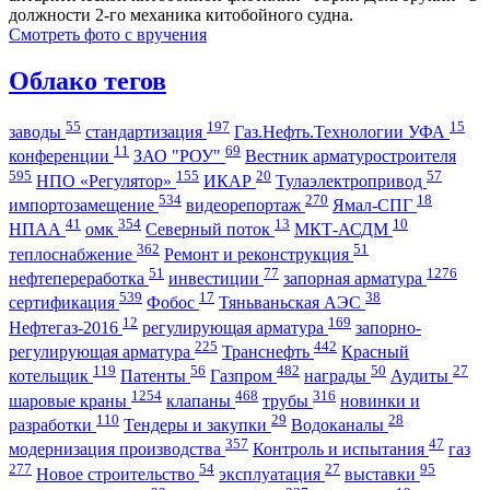
должности 2-го механика китобойного судна.
Смотреть фото с вручения
Облако тегов
55
197
15
заводы
стандартизация
Газ.Нефть.Технологии УФА
11
69
конференции
ЗАО "РОУ"
Вестник арматуростроителя
595
155
20
57
НПО «Регулятор»
ИКАР
Тулаэлектропривод
534
270
18
импортозамещение
видеорепортаж
Ямал-СПГ
41
354
13
10
НПАА
омк
Северный поток
МКТ-АСДМ
362
51
теплоснабжение
Ремонт и реконструкция
51
77
1276
нефтепереработка
инвестиции
запорная арматура
539
17
38
сертификация
Фобос
Тяньваньская АЭС
12
169
Нефтегаз-2016
регулирующая арматура
запорно-
225
442
регулирующая арматура
Транснефть
Красный
119
56
482
50
27
котельщик
Патенты
Газпром
награды
Аудиты
1254
468
316
шаровые краны
клапаны
трубы
новинки и
110
29
28
разработки
Тендеры и закупки
Водоканалы
357
47
модернизация производства
Контроль и испытания
газ
277
54
27
95
Новое строительство
эксплуатация
выставки