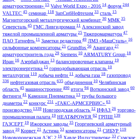
15
14
244
арматуростроения»
Valve World Expo - 2016
форум
45
118
33
15
VALTEC
семинар
ЗапСибНефтехим
сталь
30
35
Магнитогорский металлургический комбинат
ММК
45
11
Северсталь
ГМС Ливгидромаш
Алексинский завод
25
47
тяжелой промышленной арматуры
Тяжпромарматура
11
49
16
ПАО Татнефть
Заметки редактора
ЛМЗ «МашСталь»
21
56
27
сильфонные компенсаторы
Grundfos
Авангард
29
10
18
арматуростроитель года
Siemens
ARMATURY Group
16
13
19
Иран
Азербайджан
балансировочные клапаны
15
10
электроэнергетика
горнодобывающая отрасль
119
11
18
металлургия
добыча нефти
добыча газа
газопровод
336
635
10
нефтегазовая отрасль
объединения
Челябинская
45
490
94
60
область
машиностроение
итоги
Воткинский завод
41
13
фитинги
Камоцци Пневматика
трубы большого
22
251
63
диаметра
конкурс
«ГАКС-АРМСЕРВИС»
1339
12
26
производство
Новгородская область
ИФАЗ
торгово-
19
62
139
промышленная палата
HEAT&POWER
ГРПШ
19
35
ГАЗСЕРТ
Ижорские заводы
Георгиевский арматурный
10
21
53
21
119
завод
Корвет
Астима
компенсаторы
СИБУР
16
33
Нововоронежская АЭС 2
Хавле Индустриверке
Сумское