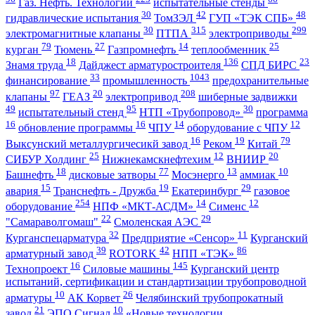
Газ. Нефть. Технологии
испытательные стенды
30
42
48
гидравлические испытания
ТомЗЭЛ
ГУП «ТЭК СПБ»
30
315
299
электромагнитные клапаны
ПТПА
электроприводы
79
27
14
25
курган
Тюмень
Газпромнефть
теплообменник
18
136
23
Знамя труда
Дайджест арматуростроителя
СПД БИРС
33
1043
финансирование
промышленность
предохранительные
97
20
208
клапаны
ГЕАЗ
электропривод
шиберные задвижки
49
95
30
испытательный стенд
НТП «Трубопровод»
программа
16
16
14
12
обновление программы
ЧПУ
оборудование с ЧПУ
16
19
79
Выксунский металлургичесикй завод
Реком
Китай
25
12
20
СИБУР Холдинг
Нижнекамскнефтехим
ВНИИР
18
77
13
10
Башнефть
дисковые затворы
Мосэнерго
аммиак
15
19
29
авария
Транснефть - Дружба
Екатеринбург
газовое
254
14
12
оборудование
НПФ «МКТ-АСДМ»
Сименс
22
29
"Самараволгомаш"
Смоленская АЭС
32
11
Курганспецарматура
Предприятие «Сенсор»
Курганский
39
42
86
арматурный завод
ROTORK
НПП «ТЭК»
16
145
Технопроект
Силовые машины
Курганский центр
испытаний, сертификации и стандартизации трубопроводной
10
26
арматуры
АК Корвет
Челябинский трубопрокатный
21
10
завод
ЭПО Сигнал
«Новые технологии