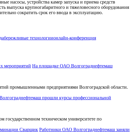
ные насосы, устройства камер запуска и приема средств
сть выпуска крупногабаритного и тяжеловесного оборудования
ительно сократить срок его ввода в эксплуатацию.
да
бережливые технологии
онлайн-конференция
На площадке ОАО Волгограднефтемаш
иятий промышленными предприятиями Волгоградской области.
Волгограднефтемаш прошли курсы профессиональной
м государственном техническом университете по
Работники ОАО Волгограднефтемаш заняли