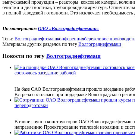
выпускаемой продукции – реакторы, коксовые камеры, колонны
очистки и диагностики, трубопроводная арматура. Отличитель
в полной заводской готовности. Это исключает необходимость 
По материалам
ОАО «Волгограднефтемаш»
Теги:
Волгограднефтемаш
конференция
бережливое производст
Материалы других разделов по тегу
Волгограднефтемаш
Новости по тегу
Волгограднефтемаш
состоялось заседание рабочей
На базе ОАО Волгограднефтемаш прошло заседание рабо
Встреча состоялась при поддержке Волгоградского регио
переподготовки
В июне группа конструкторов ОАО Волгограднефтемаш п
направлению Проектирование тепловой изоляции и систем