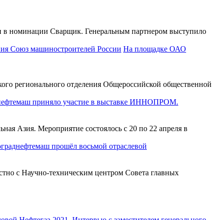
ии в номинации Сварщик. Генеральным партнером выступило
На площадке ОАО
ского регионального отделения Общероссийской общественной
ефтемаш приняло участие в выставке ИННОПРОМ.
ая Азия. Мероприятие состоялось с 20 по 22 апреля в
ограднефтемаш прошёл восьмой отраслевой
стно с Научно-техническим центром Совета главных
Нефтегаз-2021. Интервью с заместителем генерального