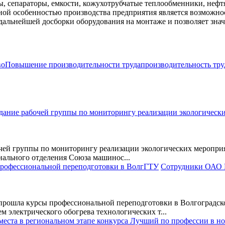
, сепараторы, емкости, кожухотрубчатые теплообменники, нефтя
ной особенностью производства предприятия является возможно
дальнейшей досборки оборудования на монтаже и позволяет знач
во
Повышение производительности труда
производительность тру
чей группы по мониторингу реализации экологических меропр
нального отделения Союза машинос...
Сотрудники ОАО 
рошла курсы профессиональной переподготовки в Волгоградско
 электрического обогрева технологических т...