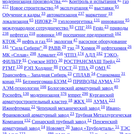
модернизация производства
Контроль и испытания
газ
277
54
27
95
Новое строительство
эксплуатация
выставки
33
237
19
Обучение и кадры
автоматизация
маркетинг
65
79
131
95
локализация
НИОКР
тэплоэнергетика
инновации
93
101
23
международное сотрудничество
СПГ
Festo
приводы
238
218
149
162
нефтегаз
новинки
посещение предприятий
30
951
47
КТОК
нефть и газ
экология
насосное оборудование
141
36
29
78
36
26
"Сила Сибири"
РАВВ
тэц
Химия
нефтехимия
298
256
174
182
МК «Сплав»
Армалит
ЧТПЗ
АДЛ
ТЭКО-
91
30
22
ФИЛЬТР
Сумское НПО
РОСТРАНСМАШ Трейд
150
86
31
29
47
РТМТ
РЭП Холдинг
ГОСТ
ТПА
ОМЗ
23
54
31
Транснефть – Западная Сибирь
СПЛАВ
Станкомаш
191
25
175
конар
Белэнергомаш-БЗЭМ
ПРИВОДЫ АУМА
166
40
АЭМ-технологии
Бологовский арматурный завод
130
376
290
Роснефть
модернизация
temper
Курганский
18
101
223
арматуростроительный кластер
ЖКХ
АУМА
22
10
Ижнефтемаш
Чепецкий механический завод
Ивано-
23
Франковский арматурный завод
Трубная Металлургическая
152
12
Компания
Синарский трубный завод
Пензенский
14
30
51
арматурный завод
Новомет
Завод «Трубодеталь»
ТЭС
19
223
486
22
29