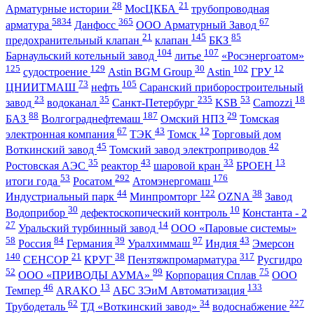
28
21
Арматурные истории
МосЦКБА
трубопроводная
5834
365
67
арматура
Данфосс
ООО Арматурный Завод
21
145
85
предохранительный клапан
клапан
БКЗ
104
107
Барнаульский котельный завод
литье
«Росэнергоатом»
125
129
30
102
12
судостроение
Astin BGM Group
Astin
ГРУ
73
105
ЦНИИТМАШ
нефть
Саранский приборостроительный
23
35
235
53
18
завод
водоканал
Санкт-Петербург
KSB
Camozzi
88
187
29
БАЗ
Волгограднефтемаш
Омский НПЗ
Томская
67
43
12
электронная компания
ТЭК
Томск
Торговый дом
45
42
Воткинский завод
Томский завод электроприводов
35
43
33
13
Ростовская АЭС
реактор
шаровой кран
БРОЕН
53
292
176
итоги года
Росатом
Атомэнергомаш
44
122
38
Индустриальный парк
Минпромторг
OZNA
Завод
30
10
Водоприбор
дефектоскопический контроль
Константа - 2
27
14
Уральский турбинный завод
ООО «Паровые системы»
58
84
39
97
43
Россия
Германия
Уралхиммаш
Индия
Эмерсон
140
21
38
317
СЕНСОР
КРУГ
Пензтяжпромарматура
Русгидро
52
99
75
ООО «ПРИВОДЫ АУМА»
Корпорация Сплав
ООО
46
13
133
Темпер
ARAKO
АБС ЗЭиМ Автоматизация
62
34
227
Трубодеталь
ТД «Воткинский завод»
водоснабжение