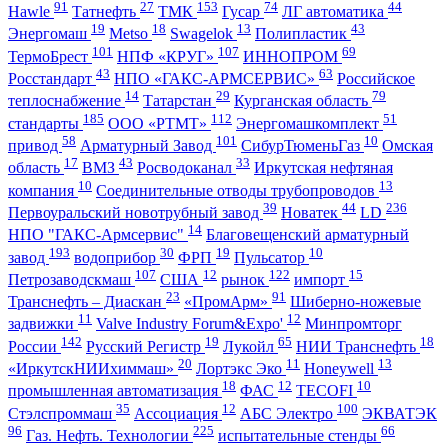
91
27
153
74
44
Hawle
Татнефть
ТМК
Гусар
ЛГ автоматика
19
18
13
43
Энергомаш
Metso
Swagelok
Полипластик
101
107
69
ТермоБрест
НПФ «КРУГ»
ИННОПРОМ
43
63
Росстандарт
НПО «ГАКС-АРМСЕРВИС»
Российское
14
29
79
теплоснабжение
Татарстан
Курганская область
185
112
51
стандарты
ООО «РТМТ»
Энергомашкомплект
58
101
10
привод
Арматурный Завод
СибурТюменьГаз
Омская
17
43
33
область
ВМЗ
Росводоканал
Иркутская нефтяная
10
13
компания
Соединительные отводы трубопроводов
39
44
236
Первоуральский новотрубный завод
Новатек
LD
14
НПО "ГАКС-Армсервис"
Благовещенский арматурный
193
30
19
10
завод
водоприбор
ФРП
Пульсатор
107
12
122
15
Петрозаводскмаш
США
рынок
импорт
23
91
Транснефть – Диаскан
«ПромАрм»
Шиберно-ножевые
11
12
задвижки
Valve Industry Forum&Expo'
Минпромторг
142
19
65
18
России
Русский Регистр
Лукойл
НИИ Транснефть
20
11
13
«ИркутскНИИхиммаш»
Лортэкс Эко
Honeywell
18
12
10
промышленная автоматизация
ФАС
TECOFI
35
12
100
Стэлспроммаш
Ассоциация
АБС Электро
ЭКВАТЭК
96
225
66
Газ. Нефть. Технологии
испытательные стенды