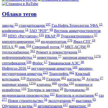
Облако тегов
55
197
15
заводы
стандартизация
Газ.Нефть.Технологии УФА
11
69
конференции
ЗАО "РОУ"
Вестник арматуростроителя
595
155
20
57
НПО «Регулятор»
ИКАР
Тулаэлектропривод
534
270
18
импортозамещение
видеорепортаж
Ямал-СПГ
41
354
13
10
НПАА
омк
Северный поток
МКТ-АСДМ
362
51
теплоснабжение
Ремонт и реконструкция
51
77
1276
нефтепереработка
инвестиции
запорная арматура
539
17
38
сертификация
Фобос
Тяньваньская АЭС
12
169
Нефтегаз-2016
регулирующая арматура
запорно-
225
442
регулирующая арматура
Транснефть
Красный
119
56
482
50
27
котельщик
Патенты
Газпром
награды
Аудиты
1254
468
316
шаровые краны
клапаны
трубы
новинки и
110
29
28
разработки
Тендеры и закупки
Водоканалы
357
47
модернизация производства
Контроль и испытания
газ
277
54
27
95
Новое строительство
эксплуатация
выставки
33
237
19
Обучение и кадры
автоматизация
маркетинг