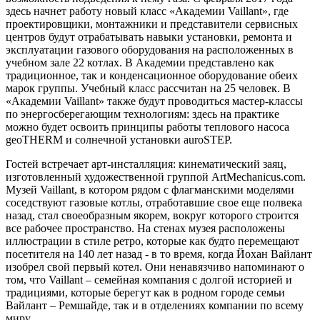
здесь начнет работу новый класс «Академии Vaillant», где
проектировщики, монтажники и представители сервисных
центров будут отрабатывать навыки установки, ремонта и
эксплуатации газового оборудования на расположенных в
учебном зале 22 котлах. В Академии представлено как
традиционное, так и конденсационное оборудование обеих
марок группы. Учебный класс рассчитан на 25 человек. В
«Академии Vaillant» также будут проводиться мастер-классы
по энергосберегающим технологиям: здесь на практике
можно будет освоить принципы работы теплового насоса
geoTHERM и солнечной установки auroSTEP.
Гостей встречает арт-инсталляция: кинематический заяц,
изготовленный художественной группой ArtMechanicus.com.
Музей Vaillant, в котором рядом с флагманскими моделями
соседствуют газовые котлы, отработавшие свое еще полвека
назад, стал своеобразным якорем, вокруг которого строится
все рабочее пространство. На стенах музея расположены
иллюстрации в стиле ретро, которые как будто перемещают
посетителя на 140 лет назад - в то время, когда Йохан Вайлант
изобрел свой первый котел. Они ненавязчиво напоминают о
том, что Vaillant – семейная компания с долгой историей и
традициями, которые берегут как в родном городе семьи
Вайлант – Ремшайде, так и в отделениях компании по всему
миру.