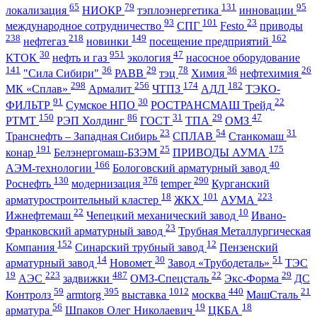
65
79
131
95
локализация
НИОКР
тэплоэнергетика
инновации
93
101
23
международное сотрудничество
СПГ
Festo
приводы
238
218
149
162
нефтегаз
новинки
посещение предприятий
30
951
47
КТОК
нефть и газ
экология
насосное оборудование
141
36
29
78
36
26
"Сила Сибири"
РАВВ
тэц
Химия
нефтехимия
298
256
174
182
МК «Сплав»
Армалит
ЧТПЗ
АДЛ
ТЭКО-
91
30
22
ФИЛЬТР
Сумское НПО
РОСТРАНСМАШ Трейд
150
86
31
29
47
РТМТ
РЭП Холдинг
ГОСТ
ТПА
ОМЗ
23
54
31
Транснефть – Западная Сибирь
СПЛАВ
Станкомаш
191
25
175
конар
Белэнергомаш-БЗЭМ
ПРИВОДЫ АУМА
166
40
АЭМ-технологии
Бологовский арматурный завод
130
376
290
Роснефть
модернизация
temper
Курганский
18
101
223
арматуростроительный кластер
ЖКХ
АУМА
22
10
Ижнефтемаш
Чепецкий механический завод
Ивано-
23
Франковский арматурный завод
Трубная Металлургическая
152
12
Компания
Синарский трубный завод
Пензенский
14
30
51
арматурный завод
Новомет
Завод «Трубодеталь»
ТЭС
19
223
487
22
29
АЭС
задвижки
ОМЗ-Спецсталь
Экс-Форма
ДС
59
395
1012
440
21
Контролз
armtorg
выставка
москва
МашСталь
56
19
18
арматура
Шпаков Олег Николаевич
ЦКБА