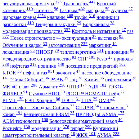
225
442
регулирующая арматура
Транснефть
Красный
119
56
482
50
27
котельщик
Патенты
Газпром
награды
Аудиты
1254
468
316
шаровые краны
клапаны
трубы
новинки и
110
29
28
разработки
Тендеры и закупки
Водоканалы
357
47
модернизация производства
Контроль и испытания
газ
277
54
27
95
Новое строительство
эксплуатация
выставки
33
237
19
Обучение и кадры
автоматизация
маркетинг
65
79
131
95
локализация
НИОКР
тэплоэнергетика
инновации
93
101
23
международное сотрудничество
СПГ
Festo
приводы
238
218
149
162
нефтегаз
новинки
посещение предприятий
30
951
47
КТОК
нефть и газ
экология
насосное оборудование
141
36
29
78
36
26
"Сила Сибири"
РАВВ
тэц
Химия
нефтехимия
298
256
174
182
МК «Сплав»
Армалит
ЧТПЗ
АДЛ
ТЭКО-
91
30
22
ФИЛЬТР
Сумское НПО
РОСТРАНСМАШ Трейд
150
86
31
29
47
РТМТ
РЭП Холдинг
ГОСТ
ТПА
ОМЗ
23
54
31
Транснефть – Западная Сибирь
СПЛАВ
Станкомаш
191
25
175
конар
Белэнергомаш-БЗЭМ
ПРИВОДЫ АУМА
166
40
АЭМ-технологии
Бологовский арматурный завод
130
376
290
Роснефть
модернизация
temper
Курганский
18
101
223
арматуростроительный кластер
ЖКХ
АУМА