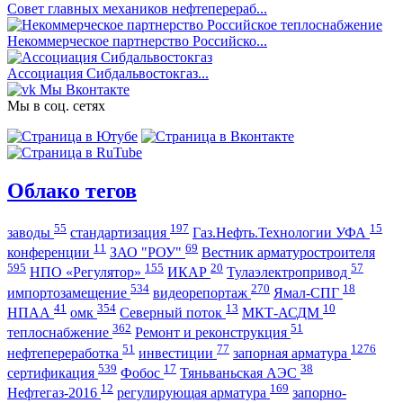
Совет главных механиков нефтеперераб...
Некоммерческое партнерство Российско...
Ассоциация Сибдальвостокгаз...
Мы Вконтакте
Мы в соц. сетях
Облако тегов
55
197
15
заводы
стандартизация
Газ.Нефть.Технологии УФА
11
69
конференции
ЗАО "РОУ"
Вестник арматуростроителя
595
155
20
57
НПО «Регулятор»
ИКАР
Тулаэлектропривод
534
270
18
импортозамещение
видеорепортаж
Ямал-СПГ
41
354
13
10
НПАА
омк
Северный поток
МКТ-АСДМ
362
51
теплоснабжение
Ремонт и реконструкция
51
77
1276
нефтепереработка
инвестиции
запорная арматура
539
17
38
сертификация
Фобос
Тяньваньская АЭС
12
169
Нефтегаз-2016
регулирующая арматура
запорно-