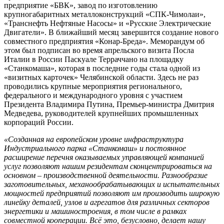
предприятие «БВК», завод по изготовлению
крупногабаритных металлоконструкций «СПК-Чимолаи»,
«Транснефть Нефтяные Насосы» и «Русские Электрические
Двигатели». В ближайший месяц завершится создание нового
совместного предприятия «Конар-Бреда». Меморандум об
этом был подписан во время апрельского визита Посла
Италии в России Паскуале Терраччано на площадку
«Станкомаша», которая в последние годы стала одной из
«визитных карточек» Челябинской области. Здесь не раз
проводились крупные мероприятия регионального,
федерального и международного уровня с участием
Президента Владимира Путина, Премьер-министра Дмитрия
Медведева, руководителей крупнейших промышленных
корпораций России.
«Созданная на европейском уровне инфраструктура
Индустриального парка «Станкомаш» и постоянное
расширение перечня оказываемых управляющей компанией
услуг позволяют нашим резидентам сконцентрироваться на
основном – производственной деятельности. Разнообразие
заготовительных, механообрабатывающих и испытательных
мощностей предприятий позволяют им производить широкую
линейку деталей, узлов и агрегатов для различных секторов
энергетики и машиностроения, в том числе в рамках
совместной кооперации. Всё это, безусловно, делает нашу