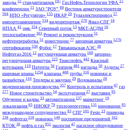
55
197
15
заводы
стандартизация
Газ.Нефть.Технологии УФА
11
69
конференции
ЗАО "РОУ"
Вестник арматуростроителя
594
155
20
57
НПО «Регулятор»
ИКАР
Тулаэлектропривод
534
270
18
импортозамещение
видеорепортаж
Ямал-СПГ
41
354
13
10
НПАА
омк
Северный поток
МКТ-АСДМ
361
51
теплоснабжение
Ремонт и реконструкция
51
77
1276
нефтепереработка
инвестиции
запорная арматура
539
17
38
сертификация
Фобос
Тяньваньская АЭС
12
169
Нефтегаз-2016
регулирующая арматура
запорно-
225
442
регулирующая арматура
Транснефть
Красный
119
56
481
50
27
котельщик
Патенты
Газпром
награды
Аудиты
1254
468
316
шаровые краны
клапаны
трубы
новинки и
110
29
28
разработки
Тендеры и закупки
Водоканалы
357
47
модернизация производства
Контроль и испытания
газ
277
54
27
95
Новое строительство
эксплуатация
выставки
33
237
19
Обучение и кадры
автоматизация
маркетинг
65
79
131
95
локализация
НИОКР
тэплоэнергетика
инновации
93
101
23
международное сотрудничество
СПГ
Festo
приводы
238
218
149
162
нефтегаз
новинки
посещение предприятий
30
951
47
КТОК
нефть и газ
экология
насосное оборудование