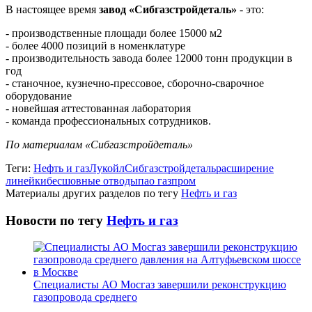
В настоящее время
завод «Сибгазстройдеталь»
- это:
- производственные площади более 15000 м2
- более 4000 позиций в номенклатуре
- производительность завода более 12000 тонн продукции в
год
- станочное, кузнечно-прессовое, сборочно-сварочное
оборудование
- новейшая аттестованная лаборатория
- команда профессиональных сотрудников.
По материалам «Сибгазстройдеталь»
Теги:
Нефть и газ
Лукойл
Сибгазстройдеталь
расширение
линейки
бесшовные отводы
пао газпром
Материалы других разделов по тегу
Нефть и газ
Новости по тегу
Нефть и газ
Специалисты АО Мосгаз завершили реконструкцию
газопровода среднего