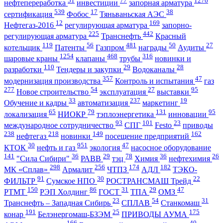
51
77
1276
нефтепереработка
инвестиции
запорная арматура
539
17
38
сертификация
Фобос
Тяньваньская АЭС
12
169
Нефтегаз-2016
регулирующая арматура
запорно-
225
442
регулирующая арматура
Транснефть
Красный
119
56
481
50
27
котельщик
Патенты
Газпром
награды
Аудиты
1254
468
316
шаровые краны
клапаны
трубы
новинки и
110
29
28
разработки
Тендеры и закупки
Водоканалы
357
47
модернизация производства
Контроль и испытания
газ
277
54
27
95
Новое строительство
эксплуатация
выставки
33
237
19
Обучение и кадры
автоматизация
маркетинг
65
79
131
95
локализация
НИОКР
тэплоэнергетика
инновации
93
101
23
международное сотрудничество
СПГ
Festo
приводы
238
218
149
162
нефтегаз
новинки
посещение предприятий
30
951
47
КТОК
нефть и газ
экология
насосное оборудование
141
36
29
78
36
26
"Сила Сибири"
РАВВ
тэц
Химия
нефтехимия
298
256
174
182
МК «Сплав»
Армалит
ЧТПЗ
АДЛ
ТЭКО-
91
30
22
ФИЛЬТР
Сумское НПО
РОСТРАНСМАШ Трейд
150
86
31
29
47
РТМТ
РЭП Холдинг
ГОСТ
ТПА
ОМЗ
23
54
31
Транснефть – Западная Сибирь
СПЛАВ
Станкомаш
191
25
175
конар
Белэнергомаш-БЗЭМ
ПРИВОДЫ АУМА
166
40