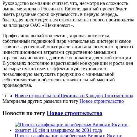
Руководство компании считает, что, несмотря на сложность
рынка метанола в России и в Европе, данный проект будет
иметь разумные сроки окупаемости, в первую очередь,
благодаря преимуществам строительства нового производства
на площадке ОАО «Щекиноазот».
Профессиональный коллектив, хорошая логистика,
собственный подвижной парк метанольных цистерн и самое
главное – успешный опыт реализации аналогичного проекта с
инвестиционными затратами существенно меньшими
отраслевых аналогов, дают все основания для такой позиции.
В условиях постоянно нарастающей конкуренции и роста цен
на сырье нужно иметь эффективную технологию,
позволяющую выпускать продукцию с минимальной
себестоимостью и обеспечить значительный масштаб
производства.
Теги:
Новое строительство
Щекиноазот
Хальдор Топсе
метанол
Материалы других разделов по тегу
Новое строительство
Новости по тегу
Новое строительство
Проект газификации левобережья Вилюя в Якутии