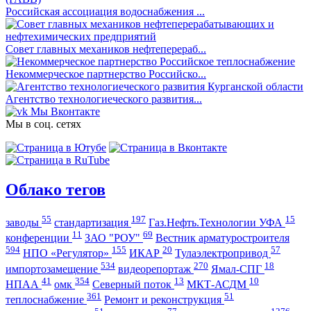
Российская ассоциация водоснабжения ...
Совет главных механиков нефтеперераб...
Некоммерческое партнерство Российско...
Агентство технологиеческого развития...
Мы Вконтакте
Мы в соц. сетях
Облако тегов
55
197
15
заводы
стандартизация
Газ.Нефть.Технологии УФА
11
69
конференции
ЗАО "РОУ"
Вестник арматуростроителя
594
155
20
57
НПО «Регулятор»
ИКАР
Тулаэлектропривод
534
270
18
импортозамещение
видеорепортаж
Ямал-СПГ
41
354
13
10
НПАА
омк
Северный поток
МКТ-АСДМ
361
51
теплоснабжение
Ремонт и реконструкция