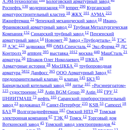
АЭМ-технологии
Бологовский арматурный завод
130
376
290
Роснефть
модернизация
temper
Курганский
18
101
223
арматуростроительный кластер
ЖКХ
АУМА
22
10
Ижнефтемаш
Чепецкий механический завод
Ивано-
23
Франковский арматурный завод
Трубная Металлургическая
152
12
Компания
Синарский трубный завод
Пензенский
14
30
51
арматурный завод
Новомет
Завод «Трубодеталь»
ТЭС
19
223
486
22
29
АЭС
задвижки
ОМЗ-Спецсталь
Экс-Форма
ДС
59
395
1012
440
21
Контролз
armtorg
выставка
москва
МашСталь
56
19
18
арматура
Шпаков Олег Николаевич
ЦКБА
28
21
Арматурные истории
МосЦКБА
трубопроводная
5832
365
67
арматура
Данфосс
ООО Арматурный Завод
21
145
85
предохранительный клапан
клапан
БКЗ
104
107
Барнаульский котельный завод
литье
«Росэнергоатом»
125
129
30
102
12
судостроение
Astin BGM Group
Astin
ГРУ
73
105
ЦНИИТМАШ
нефть
Саранский приборостроительный
23
35
235
53
18
завод
водоканал
Санкт-Петербург
KSB
Camozzi
88
187
29
БАЗ
Волгограднефтемаш
Омский НПЗ
Томская
67
43
12
электронная компания
ТЭК
Томск
Торговый дом
45
42
Воткинский завод
Томский завод электроприводов
35
43
33
13