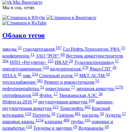
Мы Вконтакте
Мы в соц. сетях
Облако тегов
55
197
15
заводы
стандартизация
Газ.Нефть.Технологии УФА
11
69
конференции
ЗАО "РОУ"
Вестник арматуростроителя
594
155
20
57
НПО «Регулятор»
ИКАР
Тулаэлектропривод
534
270
18
импортозамещение
видеорепортаж
Ямал-СПГ
41
354
13
10
НПАА
омк
Северный поток
МКТ-АСДМ
361
51
теплоснабжение
Ремонт и реконструкция
51
77
1276
нефтепереработка
инвестиции
запорная арматура
539
17
38
сертификация
Фобос
Тяньваньская АЭС
12
169
Нефтегаз-2016
регулирующая арматура
запорно-
225
442
регулирующая арматура
Транснефть
Красный
119
56
481
50
27
котельщик
Патенты
Газпром
награды
Аудиты
1254
468
316
шаровые краны
клапаны
трубы
новинки и
110
29
28
разработки
Тендеры и закупки
Водоканалы