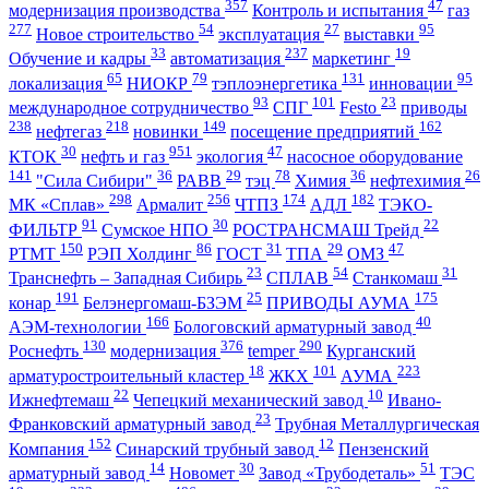
357
47
модернизация производства
Контроль и испытания
газ
277
54
27
95
Новое строительство
эксплуатация
выставки
33
237
19
Обучение и кадры
автоматизация
маркетинг
65
79
131
95
локализация
НИОКР
тэплоэнергетика
инновации
93
101
23
международное сотрудничество
СПГ
Festo
приводы
238
218
149
162
нефтегаз
новинки
посещение предприятий
30
951
47
КТОК
нефть и газ
экология
насосное оборудование
141
36
29
78
36
26
"Сила Сибири"
РАВВ
тэц
Химия
нефтехимия
298
256
174
182
МК «Сплав»
Армалит
ЧТПЗ
АДЛ
ТЭКО-
91
30
22
ФИЛЬТР
Сумское НПО
РОСТРАНСМАШ Трейд
150
86
31
29
47
РТМТ
РЭП Холдинг
ГОСТ
ТПА
ОМЗ
23
54
31
Транснефть – Западная Сибирь
СПЛАВ
Станкомаш
191
25
175
конар
Белэнергомаш-БЗЭМ
ПРИВОДЫ АУМА
166
40
АЭМ-технологии
Бологовский арматурный завод
130
376
290
Роснефть
модернизация
temper
Курганский
18
101
223
арматуростроительный кластер
ЖКХ
АУМА
22
10
Ижнефтемаш
Чепецкий механический завод
Ивано-
23
Франковский арматурный завод
Трубная Металлургическая
152
12
Компания
Синарский трубный завод
Пензенский
14
30
51
арматурный завод
Новомет
Завод «Трубодеталь»
ТЭС