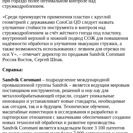
при гораздо более оптимальном контроле над
стружкодроблением.
«Среди преимуществ применения пластин с круглой
геометрией с державками CoroCut QD следует назвать
улучшение стойкости инструмента и контроля над
стружкодроблением за счёт жёсткого гнезда под пластину,
внутренний верхний и нижний подвод СОЖ для повышения
надёжности обработки и улучшения эвакуации стружки, а
также возможность использования с лезвием для отрезки по
оси Y», – отмечает директор по продажам Sandvik Coromant
Россия Восток, Сергей Шпак.
Справка:
Sandvik Coromant
‒ подразделение международной
промышленной группы Sandvik ‒ является ведущим мировым
поставщиком инструментов, решений и ноу-хау для
металлообрабатывающей отрасли, создает уникальные
инновации и устанавливает новые стандарты, необходимые
как сегодня, так и в будущем. Техническое обучение,
масштабные инвестиции в исследования и разработки и
партнерские отношения с заказчиками обеспечивают создание
новых технологий обработки и развитие производства.
Sandvik Coromant является владельцем более 3 100 патентов