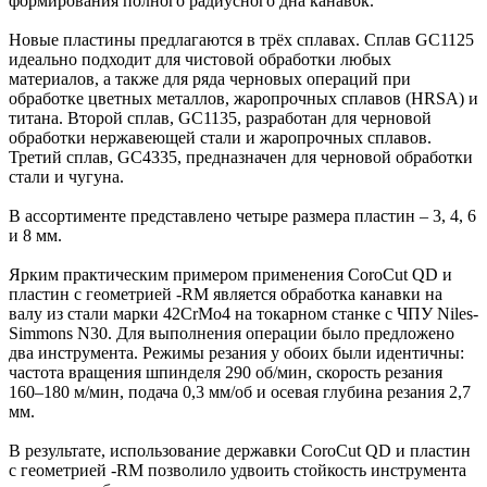
формирования полного радиусного дна канавок.
Новые пластины предлагаются в трёх сплавах. Сплав GC1125
идеально подходит для чистовой обработки любых
материалов, а также для ряда черновых операций при
обработке цветных металлов, жаропрочных сплавов (HRSA) и
титана. Второй сплав, GC1135, разработан для черновой
обработки нержавеющей стали и жаропрочных сплавов.
Третий сплав, GC4335, предназначен для черновой обработки
стали и чугуна.
В ассортименте представлено четыре размера пластин – 3, 4, 6
и 8 мм.
Ярким практическим примером применения CoroCut QD и
пластин с геометрией -RM является обработка канавки на
валу из стали марки 42CrMo4 на токарном станке с ЧПУ Niles-
Simmons N30. Для выполнения операции было предложено
два инструмента. Режимы резания у обоих были идентичны:
частота вращения шпинделя 290 об/мин, скорость резания
160–180 м/мин, подача 0,3 мм/об и осевая глубина резания 2,7
мм.
В результате, использование державки CoroCut QD и пластин
с геометрией -RM позволило удвоить стойкость инструмента