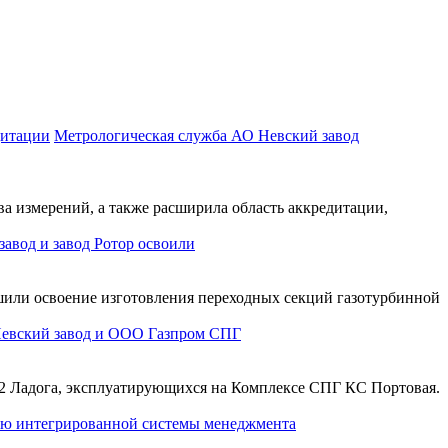
Метрологическая служба АО Невский завод
а измерений, а также расширила область аккредитации,
авод и завод Ротор освоили
шили освоение изготовления переходных секций газотурбинной
евский завод и ООО Газпром СПГ
32 Ладога, эксплуатирующихся на Комплексе СПГ КС Портовая.
ию интегрированной системы менеджмента