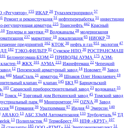
155
20
57
 «Регулятор»
ИКАР
Тулаэлектропривод
61
51
51
Ремонт и реконструкция
нефтепереработка
инвестиции
225
442
но-регулирующая арматура
Транснефть
Красный
110
29
28
Тендеры и закупки
Водоканалы
модернизация
237
19
65
79
томатизация
маркетинг
локализация
НИОКР
162
30
951
47
сещение предприятий
КТОК
нефть и газ
экология
182
91
30
АДЛ
ТЭКО-ФИЛЬТР
Сумское НПО
РОСТРАНСМАШ
191
25
175
Белэнергомаш-БЗЭМ
ПРИВОДЫ АУМА
АЭМ-
18
101
223
22
 кластер
ЖКХ
АУМА
Ижнефтемаш
Чепецкий
12
14
30
 завод
Пензенский арматурный завод
Новомет
Завод
440
21
56
19
ква
МашСталь
арматура
Шпаков Олег Николаевич
21
145
85
анительный клапан
клапан
БКЗ
Барнаульский
105
23
35
ть
Саранский приборостроительный завод
водоканал
43
12
45
Томск
Торговый дом Воткинский завод
Томский завод
44
122
38
дустриальный парк
Минпромторг
OZNA
Завод
84
39
97
43
140
ссия
Германия
Уралхиммаш
Индия
Эмерсон
6
13
133
62
ARAKO
АБС ЗЭиМ Автоматизация
Трубодеталь
ТД
13
43
101
107
gelok
Полипластик
ТермоБрест
НПФ «КРУГ»
79
185
112
51
ь
стандарты
ООО «РТМТ»
Энергомашкомплект