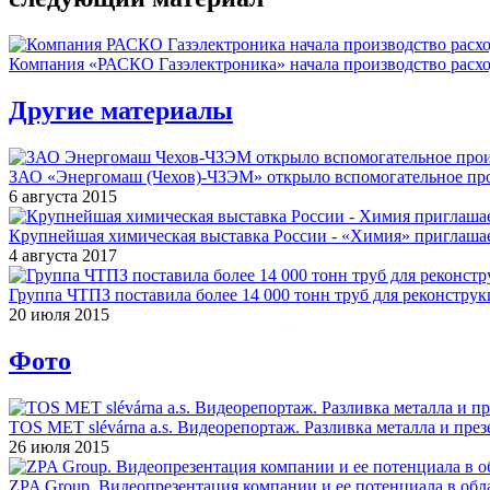
Компания «РАСКО Газэлектроника» начала производство расход
Другие материалы
ЗАО «Энергомаш (Чехов)-ЧЗЭМ» открыло вспомогательное про
6 августа 2015
Крупнейшая химическая выставка России - «Химия» приглашае
4 августа 2017
Группа ЧТПЗ поставила более 14 000 тонн труб для реконструк
20 июля 2015
Фото
TOS MET slévárna a.s. Видеорепортаж. Разливка металла и през
26 июля 2015
ZPA Group. Видеопрезентация компании и ее потенциала в обла