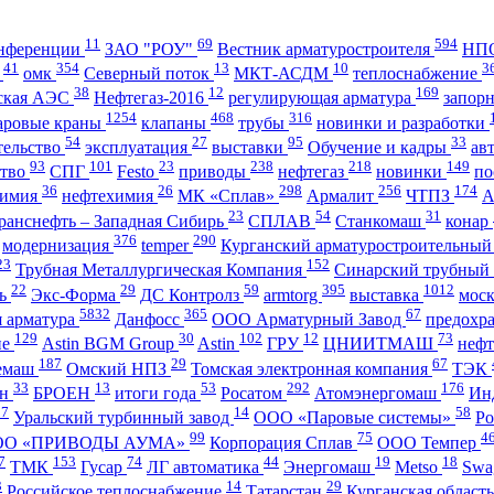
11
69
594
нференции
ЗАО "РОУ"
Вестник арматуростроителя
НПО
41
354
13
10
3
А
омк
Северный поток
МКТ-АСДМ
теплоснабжение
38
12
169
ская АЭС
Нефтегаз-2016
регулирующая арматура
запор
1254
468
316
аровые краны
клапаны
трубы
новинки и разработки
54
27
95
33
тельство
эксплуатация
выставки
Обучение и кадры
ав
93
101
23
238
218
149
ство
СПГ
Festo
приводы
нефтегаз
новинки
по
36
26
298
256
174
имия
нефтехимия
МК «Сплав»
Армалит
ЧТПЗ
23
54
31
ранснефть – Западная Сибирь
СПЛАВ
Станкомаш
конар
376
290
модернизация
temper
Курганский арматуростроительный
23
152
Трубная Металлургическая Компания
Синарский трубный
22
29
59
395
1012
ль
Экс-Форма
ДС Контролз
armtorg
выставка
мос
5832
365
67
я арматура
Данфосс
ООО Арматурный Завод
предохр
129
30
102
12
73
ие
Astin BGM Group
Astin
ГРУ
ЦНИИТМАШ
неф
187
29
67
темаш
Омский НПЗ
Томская электронная компания
ТЭК
33
13
53
292
176
ан
БРОЕН
итоги года
Росатом
Атомэнергомаш
Ин
27
14
58
Уральский турбинный завод
ООО «Паровые системы»
Ро
99
75
4
ОО «ПРИВОДЫ АУМА»
Корпорация Сплав
ООО Темпер
7
153
74
44
19
18
ТМК
Гусар
ЛГ автоматика
Энергомаш
Metso
Swa
3
14
29
Российское теплоснабжение
Татарстан
Курганская област