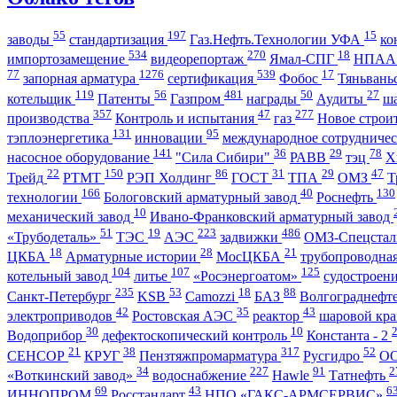
55
197
15
заводы
стандартизация
Газ.Нефть.Технологии УФА
ко
534
270
18
импортозамещение
видеорепортаж
Ямал-СПГ
НПА
77
1276
539
17
запорная арматура
сертификация
Фобос
Тяньвань
119
56
481
50
27
котельщик
Патенты
Газпром
награды
Аудиты
ш
357
47
277
производства
Контроль и испытания
газ
Новое строи
131
95
тэплоэнергетика
инновации
международное сотрудниче
141
36
29
78
насосное оборудование
"Сила Сибири"
РАВВ
тэц
Х
22
150
86
31
29
47
Трейд
РТМТ
РЭП Холдинг
ГОСТ
ТПА
ОМЗ
Т
166
40
130
технологии
Бологовский арматурный завод
Роснефть
10
механический завод
Ивано-Франковский арматурный завод
51
19
223
486
«Трубодеталь»
ТЭС
АЭС
задвижки
ОМЗ-Спецста
18
28
21
ЦКБА
Арматурные истории
МосЦКБА
трубопроводна
104
107
125
котельный завод
литье
«Росэнергоатом»
судостроен
235
53
18
88
Санкт-Петербург
KSB
Camozzi
БАЗ
Волгограднеф
42
35
43
электроприводов
Ростовская АЭС
реактор
шаровой кр
30
10
Водоприбор
дефектоскопический контроль
Константа - 2
21
38
317
52
СЕНСОР
КРУГ
Пензтяжпромарматура
Русгидро
О
34
227
91
2
«Воткинский завод»
водоснабжение
Hawle
Татнефть
69
43
6
ИННОПРОМ
Росстандарт
НПО «ГАКС-АРМСЕРВИС»