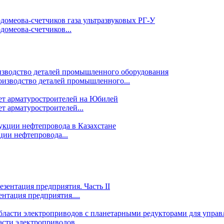
омеова-счетчиков...
изводство деталей промышленного...
т арматуростроителей...
ции нефтепровода...
ентация предприятия....
сти электроприводов...