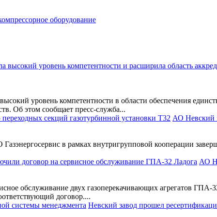
компрессорное оборудование
ысокий уровень компетентности в области обеспечения единств
в. Об этом сообщает пресс-служба...
АО Невский з
 Газэнергосервис в рамках внутригрупповой кооперации завер
АО Н
висное обслуживание двух газоперекачивающих агрегатов ГПА-
ответствующий договор....
Невский завод прошел ресертификац