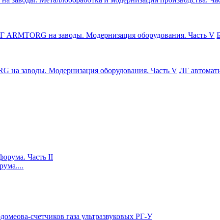
ЛГ автомат
ума....