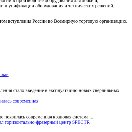
логий в производстве оборудования для добычи,
ии и унификации оборудования и технических решений,
етом вступления России во Всемирную торговую организацию.
плав
ления стало введение в эксплуатацию новых сверлильных
илась современная
появилась современная крановая система....
ел горизонтально-фрезерный центр SPECTR