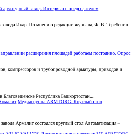
 арматурный завод. Интервью с председателем
 завода Икар. По мнению редакции журнала, Ф. В. Теребенин
направлении расширения площадей работаем постоянно. Опрос
в, компрессоров и трубопроводной арматуры, приводов и
 Благовещенске Республика Башкортостан....
Медиагруппа ARMTORG. Круглый стол
 завода Армалит состоялся круглый стол Автоматизация –
JC VALVES. Воспоминания о поездках МГ ARMTORG