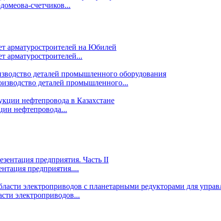
омеова-счетчиков...
т арматуростроителей...
изводство деталей промышленного...
ции нефтепровода...
ентация предприятия....
сти электроприводов...