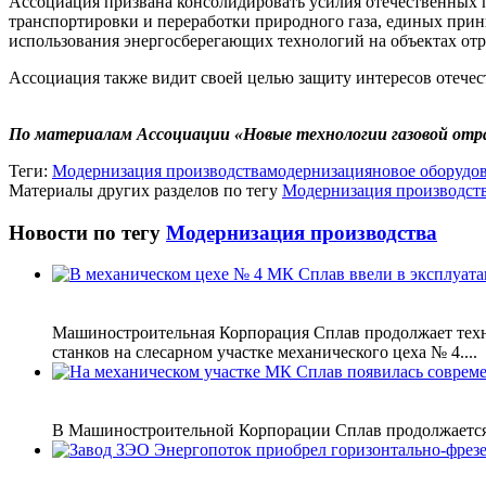
Ассоциация призвана консолидировать усилия отечественных п
транспортировки и переработки природного газа, единых при
использования энергосберегающих технологий на объектах отр
Ассоциация также видит своей целью защиту интересов отече
По материалам Ассоциации «Новые технологии газовой отр
Теги:
Модернизация производства
модернизация
новое оборудо
Материалы других разделов по тегу
Модернизация производст
Новости по тегу
Модернизация производства
Машиностроительная Корпорация Сплав продолжает техн
станков на слесарном участке механического цеха № 4....
В Машиностроительной Корпорации Сплав продолжается с