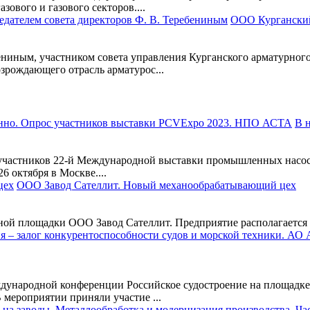
ового и газового секторов....
ООО Курганский
ниным, участником совета управления Курганского арматурного
зрождающего отрасль арматурос...
В 
частников 22-й Международной выставки промышленных насосо
 октября в Москве....
ООО Завод Сателлит. Новый механообрабатывающий цех
ной площадки ООО Завод Сателлит. Предприятие располагается в
ждународной конференции Российское судостроение на площадке
 мероприятии приняли участие ...