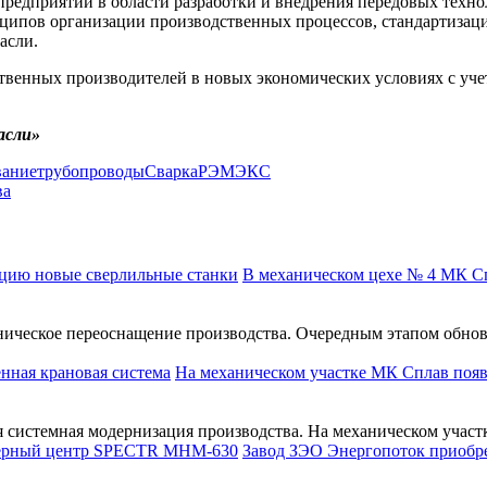
редприятий в области разработки и внедрения передовых техно
нципов организации производственных процессов, стандартизац
асли.
ственных производителей в новых экономических условиях с уч
асли»
вание
трубопроводы
Сварка
РЭМЭКС
ва
В механическом цехе № 4 МК С
ическое переоснащение производства. Очередным этапом обнов
На механическом участке МК Сплав появ
истемная модернизация производства. На механическом участке 
Завод ЗЭО Энергопоток приобр