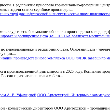
ности. Предприятие приобрело горизонтально-фрезерный цент
ные задачи станка серийное производст...
металлургической компании обновили производство холоднодеф
ЗАО ПКТБА реализует масштабный 
по перепланировке и расширению цеха. Основная цель - увелич
укции....
ООО ФЛЭК завершило ма
и производственной деятельности в 2025 году. Компания прод
оссии и развитие линейки собств...
ООО Армтехстрой. Интервью с коммерчес
вой - коммерческим директором ООО Армтехстрой - промышленн