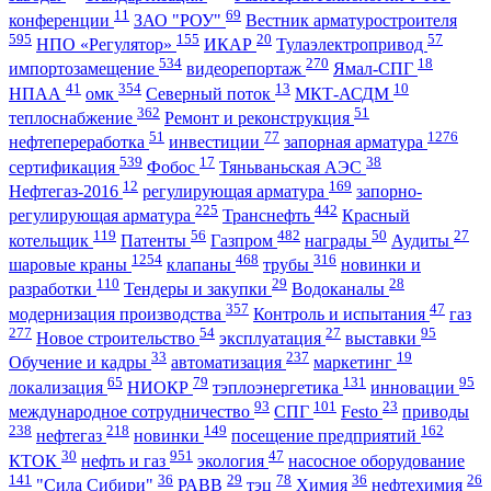
11
69
конференции
ЗАО "РОУ"
Вестник арматуростроителя
595
155
20
57
НПО «Регулятор»
ИКАР
Тулаэлектропривод
534
270
18
импортозамещение
видеорепортаж
Ямал-СПГ
41
354
13
10
НПАА
омк
Северный поток
МКТ-АСДМ
362
51
теплоснабжение
Ремонт и реконструкция
51
77
1276
нефтепереработка
инвестиции
запорная арматура
539
17
38
сертификация
Фобос
Тяньваньская АЭС
12
169
Нефтегаз-2016
регулирующая арматура
запорно-
225
442
регулирующая арматура
Транснефть
Красный
119
56
482
50
27
котельщик
Патенты
Газпром
награды
Аудиты
1254
468
316
шаровые краны
клапаны
трубы
новинки и
110
29
28
разработки
Тендеры и закупки
Водоканалы
357
47
модернизация производства
Контроль и испытания
газ
277
54
27
95
Новое строительство
эксплуатация
выставки
33
237
19
Обучение и кадры
автоматизация
маркетинг
65
79
131
95
локализация
НИОКР
тэплоэнергетика
инновации
93
101
23
международное сотрудничество
СПГ
Festo
приводы
238
218
149
162
нефтегаз
новинки
посещение предприятий
30
951
47
КТОК
нефть и газ
экология
насосное оборудование
141
36
29
78
36
26
"Сила Сибири"
РАВВ
тэц
Химия
нефтехимия