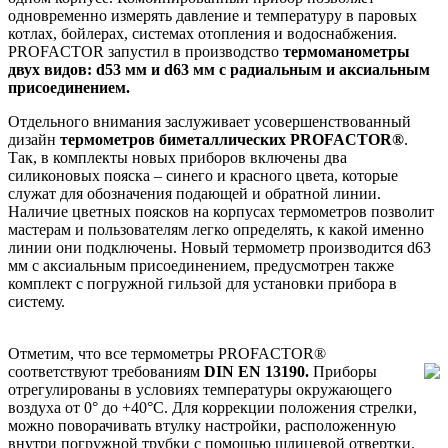
одновременно измерять давление и температуру в паровых
котлах, бойлерах, системах отопления и водоснабжения.
PROFACTOR запустил в производство
термоманометры
двух видов: d53 мм и d63 мм с радиальным и аксиальным
присоединением.
Отдельного внимания заслуживает усовершенствованный
дизайн
термометров биметаллических PROFACTOR®
.
Так, в комплекты новых приборов включены два
силиконовых пояска – синего и красного цвета, которые
служат для обозначения подающей и обратной линии.
Наличие цветных поясков на корпусах термометров позволит
мастерам и пользователям легко определять, к какой именно
линии они подключены. Новый термометр производится d63
мм с аксиальным присоединением, предусмотрен также
комплект с погружной гильзой для установки прибора в
систему.
Отметим, что все термометры PROFACTOR®
соответствуют требованиям
DIN EN 13190.
Приборы
отрегулированы в условиях температуры окружающего
воздуха от 0° до +40°С. Для коррекции положения стрелки,
можно поворачивать втулку настройки, расположенную
внутри погружной трубки с помощью шлицевой отвертки.