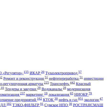
155
20
57
 «Регулятор»
ИКАР
Тулаэлектропривод
62
51
51
Ремонт и реконструкция
нефтепереработка
инвестиции
225
442
но-регулирующая арматура
Транснефть
Красный
110
29
28
Тендеры и закупки
Водоканалы
модернизация
237
19
65
79
томатизация
маркетинг
локализация
НИОКР
162
30
951
47
сещение предприятий
КТОК
нефть и газ
экология
182
91
30
АДЛ
ТЭКО-ФИЛЬТР
Сумское НПО
РОСТРАНСМАШ