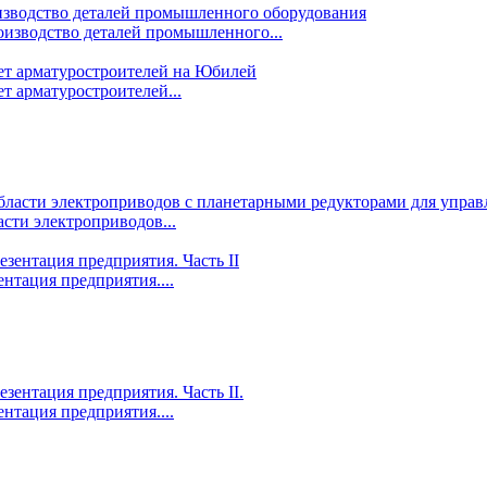
изводство деталей промышленного...
т арматуростроителей...
сти электроприводов...
ентация предприятия....
ентация предприятия....