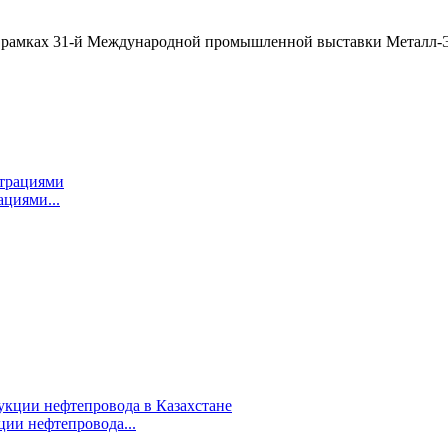
амках 31-й Международной промышленной выставки Металл-Эксп
циями...
ции нефтепровода...