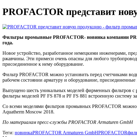
PROFACTOR представит нову
Фильтры промывные PROFACTOR- новинка компании PROFA
года.
Новое устройство, разработанное немецкими инженерами, пред
ржавчины. Эти примеси очень опасны для любого трубопровода
присоединенное к нему оборудование.
Фильтр PROFACTOR можно установить перед счетчиками воды,
рабочем состоянии арматуру и оборудование, присоединенные 
Выпущено шесть уникальных моделей фирменных фильтров с ра
фильтры моделей PF FS 878 и PF FS 881 встроенную систему за
Со всеми моделями фильтров промывных PROFACTOR можно буде
Aquatherm Moscow 2018.
По материалам пресс-службы PROFACTOR Armaturen GmbH
Теги:
новинка
PROFACTOR Armaturen GmbH
PROFACTOR
фил