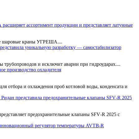
расширяет ассортимент продукции и представляет латунные
е шаровые краны УГРЕША....
едставила уникальную разработку — самостабилизатор
трубопроводов и исключит аварии при гидроударах....
е производство охладителя
я отбора и охлаждения проб котловой воды, конденсата и
 Ридан представила предохранительные клапаны SFV‑R 2025
представляет предохранительные клапаны SFV‑R 2025 с
инновационный регулятор температуры AVTB-R