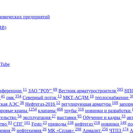
11
69
595
нференции
ЗАО "РОУ"
Вестник арматуростроителя
НПО
41
354
13
10
3
А
омк
Северный поток
МКТ-АСДМ
теплоснабжение
38
12
169
ская АЭС
Нефтегаз-2016
регулирующая арматура
запор
1254
468
316
аровые краны
клапаны
трубы
новинки и разработки
54
27
95
33
тельство
эксплуатация
выставки
Обучение и кадры
ав
93
101
23
238
218
149
ство
СПГ
Festo
приводы
нефтегаз
новинки
по
36
26
298
256
174
имия
нефтехимия
МК «Сплав»
Армалит
ЧТПЗ