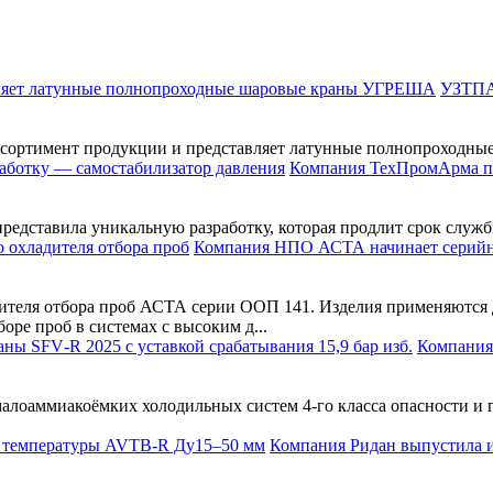
УЗТПА 
ссортимент продукции и представляет латунные полнопроходны
Компания ТехПромАрма пр
ставила уникальную разработку, которая продлит срок службы 
Компания НПО АСТА начинает серийно
еля отбора проб АСТА серии ООП 141. Изделия применяются дл
оре проб в системах с высоким д...
Компания
алоаммиакоёмких холодильных систем 4-го класса опасности и 
Компания Ридан выпустила 