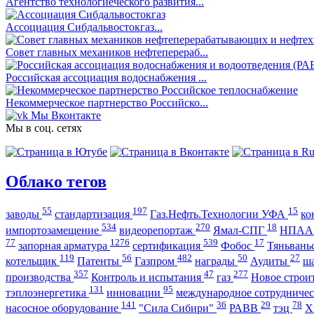
Агентство технологиеческого развития...
Ассоциация Сибдальвостокгаз...
Совет главных механиков нефтеперераб...
Российская ассоциация водоснабжения ...
Некоммерческое партнерство Российско...
Мы Вконтакте
Мы в соц. сетях
Облако тегов
55
197
15
заводы
стандартизация
Газ.Нефть.Технологии УФА
ко
534
270
18
импортозамещение
видеорепортаж
Ямал-СПГ
НПА
77
1276
539
17
запорная арматура
сертификация
Фобос
Тяньвань
119
56
482
50
27
котельщик
Патенты
Газпром
награды
Аудиты
ш
357
47
277
производства
Контроль и испытания
газ
Новое строи
131
95
тэплоэнергетика
инновации
международное сотрудниче
141
36
29
78
насосное оборудование
"Сила Сибири"
РАВВ
тэц
Х