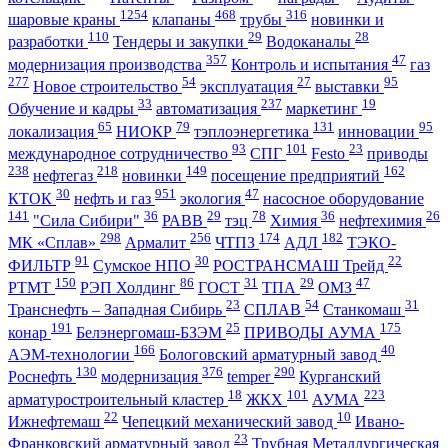
1254
468
316
шаровые краны
клапаны
трубы
новинки и
110
29
28
разработки
Тендеры и закупки
Водоканалы
357
47
модернизация производства
Контроль и испытания
газ
277
54
27
95
Новое строительство
эксплуатация
выставки
33
237
19
Обучение и кадры
автоматизация
маркетинг
65
79
131
95
локализация
НИОКР
тэплоэнергетика
инновации
93
101
23
международное сотрудничество
СПГ
Festo
приводы
238
218
149
162
нефтегаз
новинки
посещение предприятий
30
951
47
КТОК
нефть и газ
экология
насосное оборудование
141
36
29
78
36
26
"Сила Сибири"
РАВВ
тэц
Химия
нефтехимия
298
256
174
182
МК «Сплав»
Армалит
ЧТПЗ
АДЛ
ТЭКО-
91
30
22
ФИЛЬТР
Сумское НПО
РОСТРАНСМАШ Трейд
150
86
31
29
47
РТМТ
РЭП Холдинг
ГОСТ
ТПА
ОМЗ
23
54
31
Транснефть – Западная Сибирь
СПЛАВ
Станкомаш
191
25
175
конар
Белэнергомаш-БЗЭМ
ПРИВОДЫ АУМА
166
40
АЭМ-технологии
Бологовский арматурный завод
130
376
290
Роснефть
модернизация
temper
Курганский
18
101
223
арматуростроительный кластер
ЖКХ
АУМА
22
10
Ижнефтемаш
Чепецкий механический завод
Ивано-
23
Франковский арматурный завод
Трубная Металлургическая