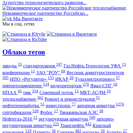
Агентство технологиеческого развития...
Некоммерческое партнерство Российско...
Мы Вконтакте
Мы в соц. сетях
Облако тегов
55
197
15
заводы
стандартизация
Газ.Нефть.Технологии УФА
11
69
конференции
ЗАО "РОУ"
Вестник арматуростроителя
595
155
20
57
НПО «Регулятор»
ИКАР
Тулаэлектропривод
534
270
18
импортозамещение
видеорепортаж
Ямал-СПГ
41
354
13
10
НПАА
омк
Северный поток
МКТ-АСДМ
362
51
теплоснабжение
Ремонт и реконструкция
51
77
1276
нефтепереработка
инвестиции
запорная арматура
539
17
38
сертификация
Фобос
Тяньваньская АЭС
12
169
Нефтегаз-2016
регулирующая арматура
запорно-
225
442
регулирующая арматура
Транснефть
Красный
119
56
482
50
27
котельщик
Патенты
Газпром
награды
Аудиты