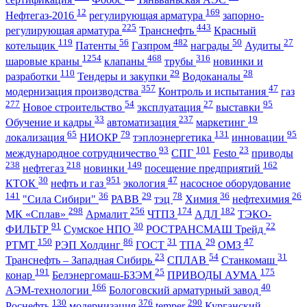
12
169
Нефтегаз-2016
регулирующая арматура
запорно-
225
443
регулирующая арматура
Транснефть
Красный
119
56
482
50
27
котельщик
Патенты
Газпром
награды
Аудиты
1254
468
316
шаровые краны
клапаны
трубы
новинки и
110
29
28
разработки
Тендеры и закупки
Водоканалы
357
47
модернизация производства
Контроль и испытания
газ
277
54
27
95
Новое строительство
эксплуатация
выставки
33
237
19
Обучение и кадры
автоматизация
маркетинг
65
79
131
95
локализация
НИОКР
тэплоэнергетика
инновации
93
101
23
международное сотрудничество
СПГ
Festo
приводы
238
218
149
162
нефтегаз
новинки
посещение предприятий
30
951
47
КТОК
нефть и газ
экология
насосное оборудование
141
36
29
78
36
26
"Сила Сибири"
РАВВ
тэц
Химия
нефтехимия
298
256
174
182
МК «Сплав»
Армалит
ЧТПЗ
АДЛ
ТЭКО-
91
30
22
ФИЛЬТР
Сумское НПО
РОСТРАНСМАШ Трейд
150
86
31
29
47
РТМТ
РЭП Холдинг
ГОСТ
ТПА
ОМЗ
23
54
31
Транснефть – Западная Сибирь
СПЛАВ
Станкомаш
191
25
175
конар
Белэнергомаш-БЗЭМ
ПРИВОДЫ АУМА
166
40
АЭМ-технологии
Бологовский арматурный завод
130
376
290
Роснефть
модернизация
temper
Курганский