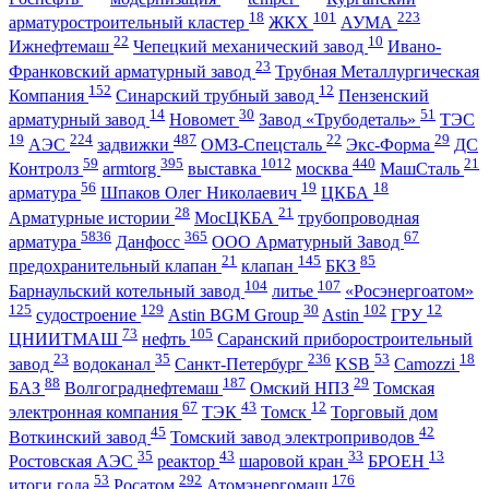
18
101
223
арматуростроительный кластер
ЖКХ
АУМА
22
10
Ижнефтемаш
Чепецкий механический завод
Ивано-
23
Франковский арматурный завод
Трубная Металлургическая
152
12
Компания
Синарский трубный завод
Пензенский
14
30
51
арматурный завод
Новомет
Завод «Трубодеталь»
ТЭС
19
224
487
22
29
АЭС
задвижки
ОМЗ-Спецсталь
Экс-Форма
ДС
59
395
1012
440
21
Контролз
armtorg
выставка
москва
МашСталь
56
19
18
арматура
Шпаков Олег Николаевич
ЦКБА
28
21
Арматурные истории
МосЦКБА
трубопроводная
5836
365
67
арматура
Данфосс
ООО Арматурный Завод
21
145
85
предохранительный клапан
клапан
БКЗ
104
107
Барнаульский котельный завод
литье
«Росэнергоатом»
125
129
30
102
12
судостроение
Astin BGM Group
Astin
ГРУ
73
105
ЦНИИТМАШ
нефть
Саранский приборостроительный
23
35
236
53
18
завод
водоканал
Санкт-Петербург
KSB
Camozzi
88
187
29
БАЗ
Волгограднефтемаш
Омский НПЗ
Томская
67
43
12
электронная компания
ТЭК
Томск
Торговый дом
45
42
Воткинский завод
Томский завод электроприводов
35
43
33
13
Ростовская АЭС
реактор
шаровой кран
БРОЕН
53
292
176
итоги года
Росатом
Атомэнергомаш