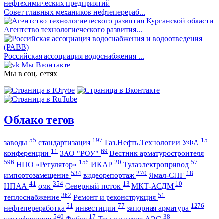
Совет главных механиков нефтеперераб...
Агентство технологиеческого развития...
Российская ассоциация водоснабжения ...
Мы Вконтакте
Мы в соц. сетях
Облако тегов
55
197
15
заводы
стандартизация
Газ.Нефть.Технологии УФА
11
69
конференции
ЗАО "РОУ"
Вестник арматуростроителя
596
155
20
57
НПО «Регулятор»
ИКАР
Тулаэлектропривод
534
270
18
импортозамещение
видеорепортаж
Ямал-СПГ
41
354
13
10
НПАА
омк
Северный поток
МКТ-АСДМ
362
51
теплоснабжение
Ремонт и реконструкция
51
77
1276
нефтепереработка
инвестиции
запорная арматура
540
17
38
сертификация
Фобос
Тяньваньская АЭС