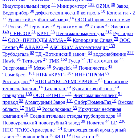
44
122
38
Индустриальный парк
Минпромторг
OZNA
Завод
30
10
Водоприбор
дефектоскопический контроль
Константа - 2
27
14
Уральский турбинный завод
ООО «Паровые системы»
58
84
39
98
43
Россия
Германия
Уралхиммаш
Индия
Эмерсон
140
21
38
317
СЕНСОР
КРУГ
Пензтяжпромарматура
Русгидро
52
99
75
ООО «ПРИВОДЫ АУМА»
Корпорация Сплав
ООО
46
13
133
Темпер
ARAKO
АБС ЗЭиМ Автоматизация
62
34
227
Трубодеталь
ТД «Воткинский завод»
водоснабжение
91
27
153
74
44
Hawle
Татнефть
ТМК
Гусар
ЛГ автоматика
19
18
13
43
Энергомаш
Metso
Swagelok
Полипластик
101
107
69
ТермоБрест
НПФ «КРУГ»
ИННОПРОМ
43
63
Росстандарт
НПО «ГАКС-АРМСЕРВИС»
Российское
14
29
79
теплоснабжение
Татарстан
Курганская область
185
112
51
стандарты
ООО «РТМТ»
Энергомашкомплект
58
101
10
привод
Арматурный Завод
СибурТюменьГаз
Омская
17
43
33
область
ВМЗ
Росводоканал
Иркутская нефтяная
10
13
компания
Соединительные отводы трубопроводов
39
44
236
Первоуральский новотрубный завод
Новатек
LD
14
НПО "ГАКС-Армсервис"
Благовещенский арматурный
193
30
19
10
завод
водоприбор
ФРП
Пульсатор