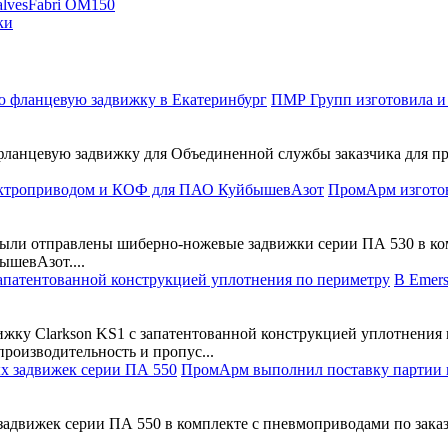
lves
Fabri OM150
ки
ПМР Групп изготовила и
ланцевую задвижку для Объединенной службы заказчика для пр
ПромАрм изготов
ыли отправлены шиберно-ножевые задвижки серии ПА 530 в ком
шевАзот....
В Emers
жку Clarkson KS1 с запатентованной конструкцией уплотнения п
производительность и пропус...
ПромАрм выполнил поставку партии 
движек серии ПА 550 в комплекте с пневмоприводами по зака