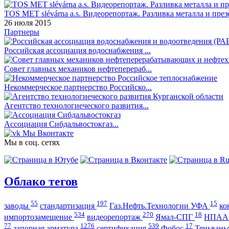
TOS MET slévárna a.s. Видеорепортаж. Разливка металла и през
26 июля 2015
Партнеры
Российская ассоциация водоснабжения ...
Совет главных механиков нефтеперераб...
Некоммерческое партнерство Российско...
Агентство технологиеческого развития...
Ассоциация Сибдальвостокгаз...
Мы Вконтакте
Мы в соц. сетях
Облако тегов
55
197
15
заводы
стандартизация
Газ.Нефть.Технологии УФА
ко
534
270
18
импортозамещение
видеорепортаж
Ямал-СПГ
НПА
77
1276
539
17
запорная арматура
сертификация
Фобос
Тяньвань