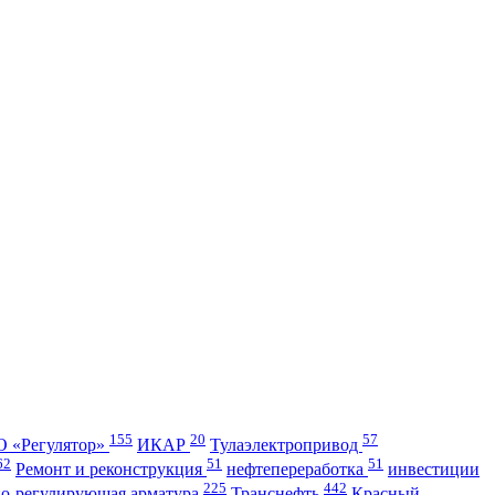
155
20
57
 «Регулятор»
ИКАР
Тулаэлектропривод
62
51
51
Ремонт и реконструкция
нефтепереработка
инвестиции
225
442
но-регулирующая арматура
Транснефть
Красный