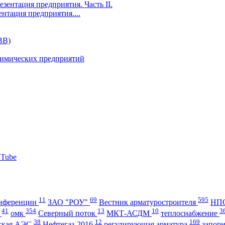
ентация предприятия....
11
69
595
нференции
ЗАО "РОУ"
Вестник арматуростроителя
НПО
41
354
13
10
3
А
омк
Северный поток
МКТ-АСДМ
теплоснабжение
38
12
169
ская АЭС
Нефтегаз-2016
регулирующая арматура
запор