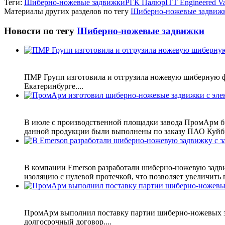
Теги:
Шиберно-ножевые задвижки
РГК Палюр
ITT Engineered Va
Материалы других разделов по тегу
Шиберно-ножевые задвиж
Новости по тегу
Шиберно-ножевые задвижки
ПМР Групп изготовила и отгрузила ножевую шиберную ф
Екатеринбурге....
В июле с производственной площадки завода ПромАрм б
данной продукции были выполнены по заказу ПАО Куйбы
В компании Emerson разработали шиберно-ножевую задви
изоляцию с нулевой протечкой, что позволяет увеличить 
ПромАрм выполнил поставку партии шиберно-ножевых за
долгосрочный договор....