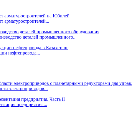
т арматуростроителей...
изводство деталей промышленного...
ции нефтепровода...
сти электроприводов...
ентация предприятия....