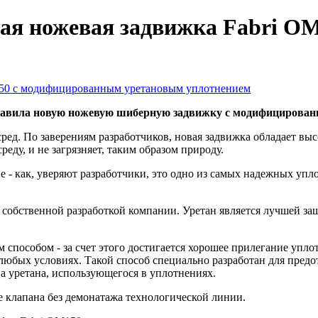
рная ножевая задвижка Fabri 
едставила новую ножевую шиберную задвижку с модифицирова
ред. По заверениям разработчиков, новая задвижка обладает выс
еду, и не загрязняет, таким образом природу.
е - как, уверяют разработчики, это одно из самых надежных у
собственной разработкой компании. Уретан является лучшей защ
пособом - за счет этого достигается хорошее прилегание уплот
 любых условиях. Такой способ специально разработан для пред
а уретана, использующегося в уплотнениях.
 клапана без демонатажа технологической линии.