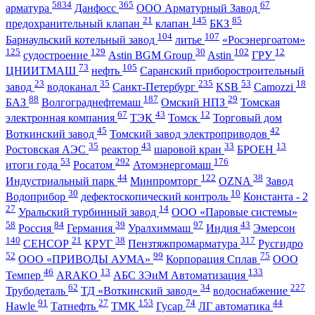
5834
365
67
арматура
Данфосс
ООО Арматурный Завод
21
145
85
предохранительный клапан
клапан
БКЗ
104
107
Барнаульский котельный завод
литье
«Росэнергоатом»
125
129
30
102
12
судостроение
Astin BGM Group
Astin
ГРУ
73
105
ЦНИИТМАШ
нефть
Саранский приборостроительный
23
35
235
53
18
завод
водоканал
Санкт-Петербург
KSB
Camozzi
88
187
29
БАЗ
Волгограднефтемаш
Омский НПЗ
Томская
67
43
12
электронная компания
ТЭК
Томск
Торговый дом
45
42
Воткинский завод
Томский завод электроприводов
35
43
33
13
Ростовская АЭС
реактор
шаровой кран
БРОЕН
53
292
176
итоги года
Росатом
Атомэнергомаш
44
122
38
Индустриальный парк
Минпромторг
OZNA
Завод
30
10
Водоприбор
дефектоскопический контроль
Константа - 2
27
14
Уральский турбинный завод
ООО «Паровые системы»
58
84
39
97
43
Россия
Германия
Уралхиммаш
Индия
Эмерсон
140
21
38
317
СЕНСОР
КРУГ
Пензтяжпромарматура
Русгидро
52
99
75
ООО «ПРИВОДЫ АУМА»
Корпорация Сплав
ООО
46
13
133
Темпер
ARAKO
АБС ЗЭиМ Автоматизация
62
34
227
Трубодеталь
ТД «Воткинский завод»
водоснабжение
91
27
153
74
44
Hawle
Татнефть
ТМК
Гусар
ЛГ автоматика