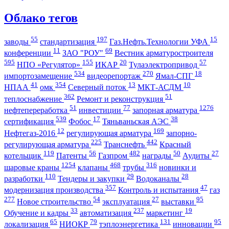
Облако тегов
55
197
15
заводы
стандартизация
Газ.Нефть.Технологии УФА
11
69
конференции
ЗАО "РОУ"
Вестник арматуростроителя
595
155
20
57
НПО «Регулятор»
ИКАР
Тулаэлектропривод
534
270
18
импортозамещение
видеорепортаж
Ямал-СПГ
41
354
13
10
НПАА
омк
Северный поток
МКТ-АСДМ
362
51
теплоснабжение
Ремонт и реконструкция
51
77
1276
нефтепереработка
инвестиции
запорная арматура
539
17
38
сертификация
Фобос
Тяньваньская АЭС
12
169
Нефтегаз-2016
регулирующая арматура
запорно-
225
442
регулирующая арматура
Транснефть
Красный
119
56
482
50
27
котельщик
Патенты
Газпром
награды
Аудиты
1254
468
316
шаровые краны
клапаны
трубы
новинки и
110
29
28
разработки
Тендеры и закупки
Водоканалы
357
47
модернизация производства
Контроль и испытания
газ
277
54
27
95
Новое строительство
эксплуатация
выставки
33
237
19
Обучение и кадры
автоматизация
маркетинг
65
79
131
95
локализация
НИОКР
тэплоэнергетика
инновации