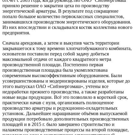
отсчёт с 2003 года, когда руководство ОАО "Сибэнергомаш"
приняло решение о закрытии цеха по производству
энергетической арматуры. В результате под сокращение
попало большое количество первоклассных специалистов,
занимавшихся производством энергетического оборудования.
Из них впоследствии и складывался костяк коллектива нового
предприятия.
Сначала арендовав, а затем и выкупив часть территории
закрывшегося к тому времени хлопчатобумажного комбината,
основатели поставили перед собой задачу добиться
максимальной отдачи от каждого квадратного метра
производственной площади. Постепенно первая
производственная площадка была укомплектована
современным высокоэффективным оборудованием. Были
усовершенствованы и модернизированы изделия, которые до
этого выпускал ОАО «Сибэнергомаш», учтены все
недоработки прежнего производства, а также разработаны
новые виды продукции. Всё это позволило в короткий срок,
практически начав с нуля, организовать полноценное
производство арматуры и редукционно-охладительных
установок. Дальнейшее наращивание объёмов выпускаемой
продукции потребовало дополнительных производственных
площадей и в 2015 г. было завершено строительство и
налажены производственные процессы на второй площадке,