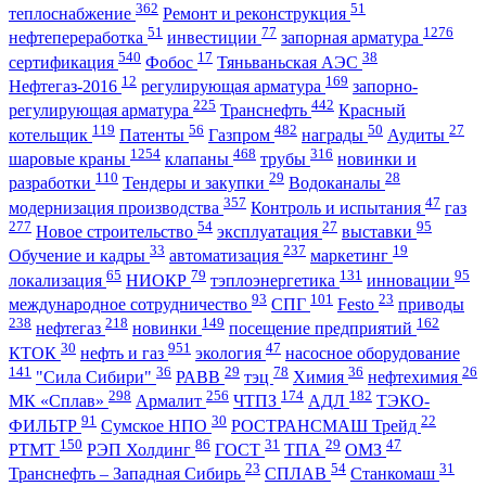
362
51
теплоснабжение
Ремонт и реконструкция
51
77
1276
нефтепереработка
инвестиции
запорная арматура
540
17
38
сертификация
Фобос
Тяньваньская АЭС
12
169
Нефтегаз-2016
регулирующая арматура
запорно-
225
442
регулирующая арматура
Транснефть
Красный
119
56
482
50
27
котельщик
Патенты
Газпром
награды
Аудиты
1254
468
316
шаровые краны
клапаны
трубы
новинки и
110
29
28
разработки
Тендеры и закупки
Водоканалы
357
47
модернизация производства
Контроль и испытания
газ
277
54
27
95
Новое строительство
эксплуатация
выставки
33
237
19
Обучение и кадры
автоматизация
маркетинг
65
79
131
95
локализация
НИОКР
тэплоэнергетика
инновации
93
101
23
международное сотрудничество
СПГ
Festo
приводы
238
218
149
162
нефтегаз
новинки
посещение предприятий
30
951
47
КТОК
нефть и газ
экология
насосное оборудование
141
36
29
78
36
26
"Сила Сибири"
РАВВ
тэц
Химия
нефтехимия
298
256
174
182
МК «Сплав»
Армалит
ЧТПЗ
АДЛ
ТЭКО-
91
30
22
ФИЛЬТР
Сумское НПО
РОСТРАНСМАШ Трейд
150
86
31
29
47
РТМТ
РЭП Холдинг
ГОСТ
ТПА
ОМЗ
23
54
31
Транснефть – Западная Сибирь
СПЛАВ
Станкомаш