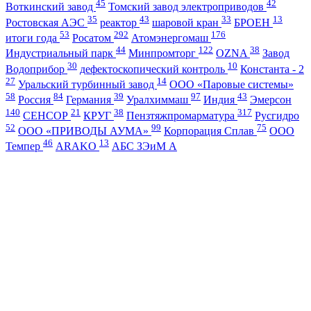
45
42
Воткинский завод
Томский завод электроприводов
35
43
33
13
Ростовская АЭС
реактор
шаровой кран
БРОЕН
53
292
176
итоги года
Росатом
Атомэнергомаш
44
122
38
Индустриальный парк
Минпромторг
OZNA
Завод
30
10
Водоприбор
дефектоскопический контроль
Константа - 2
27
14
Уральский турбинный завод
ООО «Паровые системы»
58
84
39
97
43
Россия
Германия
Уралхиммаш
Индия
Эмерсон
140
21
38
317
СЕНСОР
КРУГ
Пензтяжпромарматура
Русгидро
52
99
75
ООО «ПРИВОДЫ АУМА»
Корпорация Сплав
ООО
46
13
Темпер
ARAKO
АБС ЗЭиМ А