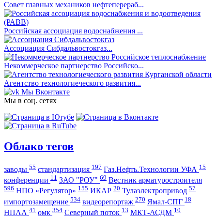
Совет главных механиков нефтеперераб...
Российская ассоциация водоснабжения ...
Ассоциация Сибдальвостокгаз...
Некоммерческое партнерство Российско...
Агентство технологиеческого развития...
Мы Вконтакте
Мы в соц. сетях
Облако тегов
55
197
15
заводы
стандартизация
Газ.Нефть.Технологии УФА
11
69
конференции
ЗАО "РОУ"
Вестник арматуростроителя
596
155
20
57
НПО «Регулятор»
ИКАР
Тулаэлектропривод
534
270
18
импортозамещение
видеорепортаж
Ямал-СПГ
41
354
13
10
НПАА
омк
Северный поток
МКТ-АСДМ