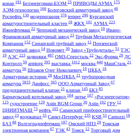
191
25
175
конар
Белэнергомаш-БЗЭМ
ПРИВОДЫ АУМА
166
40
АЭМ-технологии
Бологовский арматурный завод
130
376
290
Роснефть
модернизация
temper
Курганский
18
101
223
арматуростроительный кластер
ЖКХ
АУМА
22
10
Ижнефтемаш
Чепецкий механический завод
Ивано-
23
Франковский арматурный завод
Трубная Металлургическая
152
12
Компания
Синарский трубный завод
Пензенский
14
30
51
арматурный завод
Новомет
Завод «Трубодеталь»
ТЭС
19
223
487
22
29
АЭС
задвижки
ОМЗ-Спецсталь
Экс-Форма
ДС
59
395
1012
440
21
Контролз
armtorg
выставка
москва
МашСталь
56
19
18
арматура
Шпаков Олег Николаевич
ЦКБА
28
21
Арматурные истории
МосЦКБА
трубопроводная
5835
365
67
арматура
Данфосс
ООО Арматурный Завод
21
145
85
предохранительный клапан
клапан
БКЗ
104
107
Барнаульский котельный завод
литье
«Росэнергоатом»
125
129
30
102
12
судостроение
Astin BGM Group
Astin
ГРУ
73
105
ЦНИИТМАШ
нефть
Саранский приборостроительный
23
35
235
53
18
завод
водоканал
Санкт-Петербург
KSB
Camozzi
88
187
29
БАЗ
Волгограднефтемаш
Омский НПЗ
Томская
67
43
12
электронная компания
ТЭК
Томск
Торговый дом