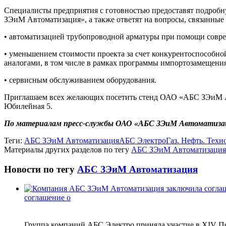
Специалисты предприятия с готовностью предоставят подро
ЗЭиМ Автоматизация», а также ответят на вопросы, связанные 
• автоматизацией трубопроводной арматуры при помощи совр
• уменьшением стоимости проекта за счет конкурентоспособн
аналогами, в том числе в рамках программы импортозамещения
• сервисным обслуживанием оборудования.
Приглашаем всех желающих посетить стенд ОАО «АБС ЗЭиМ Авт
Юбилейная 5.
По материалам пресс-службы ОАО «АБС ЗЭиМ Автоматиза
Теги:
АБС ЗЭиМ Автоматизация
АБС Электро
Газ. Нефть. Техн
Материалы других разделов по тегу
АБС ЗЭиМ Автоматизация
Новости по тегу
АБС ЗЭиМ Автоматизация
соглашение о
Группа компаний АБС Электро приняла участие в XIV П