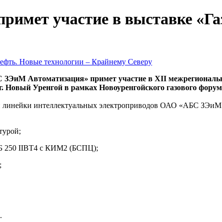
имет участие в выставке «Газ
ЗЭиМ Автоматизация» примет участие в XII межрегиональн
 г. Новый Уренгой в рамках Новоуренгойского газового форум
ой линейки интеллектуальных электроприводов ОАО «АБС ЗЭиМ
турой;
 250 IIBT4 с КИМ2 (БСПЦ);
;
.