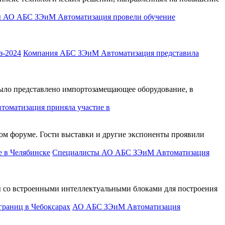
 АО АБС ЗЭиМ Автоматизация провели обучение
Компания АБС ЗЭиМ Автоматизация представила
ыло представлено импортозамещающее оборудование, в
оматизация приняла участие в
м форуме. Гости выставки и другие экспоненты проявили
Специалисты АО АБС ЗЭиМ Автоматизация
 со встроенными интеллектуальными блоками для построения
АО АБС ЗЭиМ Автоматизация