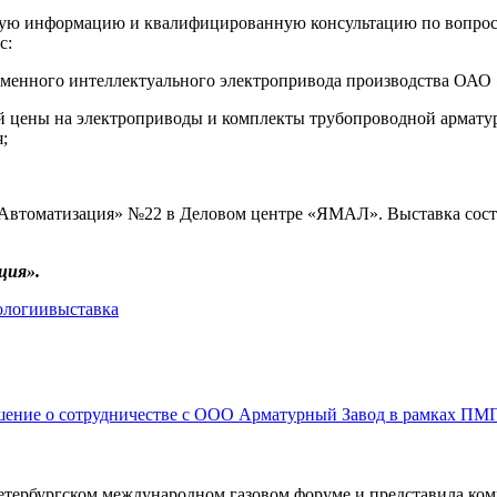
бную информацию и квалифицированную консультацию по вопро
с:
еменного интеллектуального электропривода производства ОА
ой цены на электроприводы и комплекты трубопроводной армату
;
оматизация» №22 в Деловом центре «ЯМАЛ». Выставка состоится
ция».
ологии
выставка
етербургском международном газовом форуме и представила ко