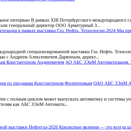
ое интервью В рамках XIII Петербургского международного газ
тали генеральный директор ООО Арматурный З...
ународной специализированной выставки Газ. Нефть. Технологи
ю с Андреем Алексеевичем Дарвиным, директ...
АО АБС ЗЭиМ Автоматизация.
ОАО АБС ЗЭиМ Ав
ятие с полным циклом может выпускать автоматику и системы уп
ителям как АБС ЗЭиМ Автомати...