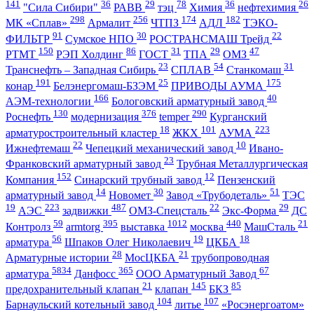
141
36
29
78
36
26
"Сила Сибири"
РАВВ
тэц
Химия
нефтехимия
298
256
174
182
МК «Сплав»
Армалит
ЧТПЗ
АДЛ
ТЭКО-
91
30
22
ФИЛЬТР
Сумское НПО
РОСТРАНСМАШ Трейд
150
86
31
29
47
РТМТ
РЭП Холдинг
ГОСТ
ТПА
ОМЗ
23
54
31
Транснефть – Западная Сибирь
СПЛАВ
Станкомаш
191
25
175
конар
Белэнергомаш-БЗЭМ
ПРИВОДЫ АУМА
166
40
АЭМ-технологии
Бологовский арматурный завод
130
376
290
Роснефть
модернизация
temper
Курганский
18
101
223
арматуростроительный кластер
ЖКХ
АУМА
22
10
Ижнефтемаш
Чепецкий механический завод
Ивано-
23
Франковский арматурный завод
Трубная Металлургическая
152
12
Компания
Синарский трубный завод
Пензенский
14
30
51
арматурный завод
Новомет
Завод «Трубодеталь»
ТЭС
19
223
487
22
29
АЭС
задвижки
ОМЗ-Спецсталь
Экс-Форма
ДС
59
395
1012
440
21
Контролз
armtorg
выставка
москва
МашСталь
56
19
18
арматура
Шпаков Олег Николаевич
ЦКБА
28
21
Арматурные истории
МосЦКБА
трубопроводная
5834
365
67
арматура
Данфосс
ООО Арматурный Завод
21
145
85
предохранительный клапан
клапан
БКЗ
104
107
Барнаульский котельный завод
литье
«Росэнергоатом»