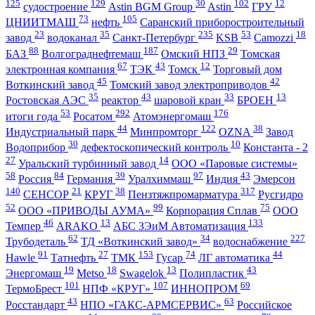
125
129
30
102
12
судостроение
Astin BGM Group
Astin
ГРУ
73
105
ЦНИИТМАШ
нефть
Саранский приборостроительный
23
35
235
53
18
завод
водоканал
Санкт-Петербург
KSB
Camozzi
88
187
29
БАЗ
Волгограднефтемаш
Омский НПЗ
Томская
67
43
12
электронная компания
ТЭК
Томск
Торговый дом
45
42
Воткинский завод
Томский завод электроприводов
35
43
33
13
Ростовская АЭС
реактор
шаровой кран
БРОЕН
53
292
176
итоги года
Росатом
Атомэнергомаш
44
122
38
Индустриальный парк
Минпромторг
OZNA
Завод
30
10
Водоприбор
дефектоскопический контроль
Константа - 2
27
14
Уральский турбинный завод
ООО «Паровые системы»
58
84
39
97
43
Россия
Германия
Уралхиммаш
Индия
Эмерсон
140
21
38
317
СЕНСОР
КРУГ
Пензтяжпромарматура
Русгидро
52
99
75
ООО «ПРИВОДЫ АУМА»
Корпорация Сплав
ООО
46
13
133
Темпер
ARAKO
АБС ЗЭиМ Автоматизация
62
34
227
Трубодеталь
ТД «Воткинский завод»
водоснабжение
91
27
153
74
44
Hawle
Татнефть
ТМК
Гусар
ЛГ автоматика
19
18
13
43
Энергомаш
Metso
Swagelok
Полипластик
101
107
69
ТермоБрест
НПФ «КРУГ»
ИННОПРОМ
43
63
Росстандарт
НПО «ГАКС-АРМСЕРВИС»
Российское