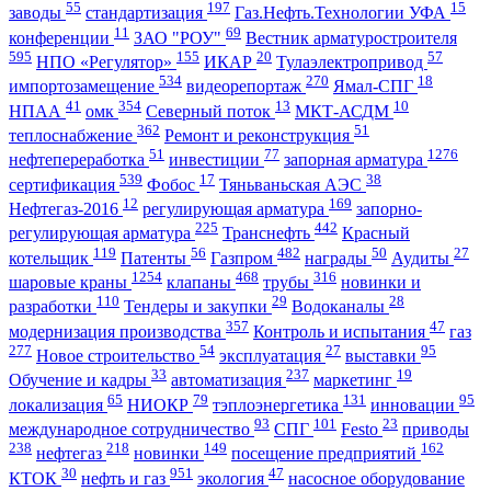
55
197
15
заводы
стандартизация
Газ.Нефть.Технологии УФА
11
69
конференции
ЗАО "РОУ"
Вестник арматуростроителя
595
155
20
57
НПО «Регулятор»
ИКАР
Тулаэлектропривод
534
270
18
импортозамещение
видеорепортаж
Ямал-СПГ
41
354
13
10
НПАА
омк
Северный поток
МКТ-АСДМ
362
51
теплоснабжение
Ремонт и реконструкция
51
77
1276
нефтепереработка
инвестиции
запорная арматура
539
17
38
сертификация
Фобос
Тяньваньская АЭС
12
169
Нефтегаз-2016
регулирующая арматура
запорно-
225
442
регулирующая арматура
Транснефть
Красный
119
56
482
50
27
котельщик
Патенты
Газпром
награды
Аудиты
1254
468
316
шаровые краны
клапаны
трубы
новинки и
110
29
28
разработки
Тендеры и закупки
Водоканалы
357
47
модернизация производства
Контроль и испытания
газ
277
54
27
95
Новое строительство
эксплуатация
выставки
33
237
19
Обучение и кадры
автоматизация
маркетинг
65
79
131
95
локализация
НИОКР
тэплоэнергетика
инновации
93
101
23
международное сотрудничество
СПГ
Festo
приводы
238
218
149
162
нефтегаз
новинки
посещение предприятий
30
951
47
КТОК
нефть и газ
экология
насосное оборудование