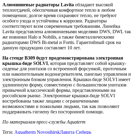
Алюминиевые радиаторы Lavita
обладают высокой
теплоотдачей, обеспечивая комфортное тепло в любом
помещении; долгое время сохраняют тепло, не требуют
особого ухода и устойчивы к коррозии. Радиаторы
соответствуют всем современным требованиям. Линейка
Lavita представлена алюминиевыми моделями DWS, DWL так
же новинки Halo и Nobilis, а также биметаллическими
радиаторами DWS Bi-metal и Fortis. Гарантийный срок на
данную продукцию составляет 10 лет.
На стенде В309 будут продемонстрирована электронная
крышка-биде SOLVI
, которая представляет собой крышку-
сиденье для унитазов со встроенной форсункой, проточным
или накопительным водонагревателем, панелью управления и
электронным блоком управления. Крышки-биде SOLVI имеет
удлиненную форму, совместимую с большинством унитазов
привычной классической формы, представленными на
российском рынке. Электронные крышки-биде SOLVI
востребованы также лицами с ограниченными
возможностями и пожилыми людьми, так как позволяют
поддерживать гигиену без посторонней помощи.
По материалам пресс-службы Aquaterm
Теги:
Aquatherm Novosibirsk
Лавита Сибирь