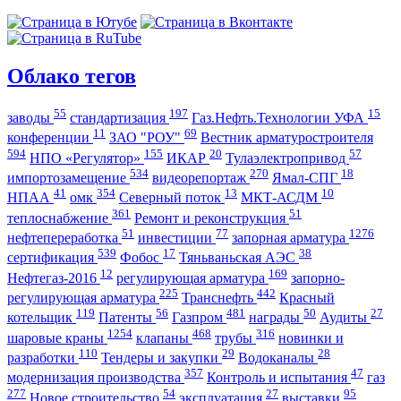
Облако тегов
55
197
15
заводы
стандартизация
Газ.Нефть.Технологии УФА
11
69
конференции
ЗАО "РОУ"
Вестник арматуростроителя
594
155
20
57
НПО «Регулятор»
ИКАР
Тулаэлектропривод
534
270
18
импортозамещение
видеорепортаж
Ямал-СПГ
41
354
13
10
НПАА
омк
Северный поток
МКТ-АСДМ
361
51
теплоснабжение
Ремонт и реконструкция
51
77
1276
нефтепереработка
инвестиции
запорная арматура
539
17
38
сертификация
Фобос
Тяньваньская АЭС
12
169
Нефтегаз-2016
регулирующая арматура
запорно-
225
442
регулирующая арматура
Транснефть
Красный
119
56
481
50
27
котельщик
Патенты
Газпром
награды
Аудиты
1254
468
316
шаровые краны
клапаны
трубы
новинки и
110
29
28
разработки
Тендеры и закупки
Водоканалы
357
47
модернизация производства
Контроль и испытания
газ
277
54
27
95
Новое строительство
эксплуатация
выставки