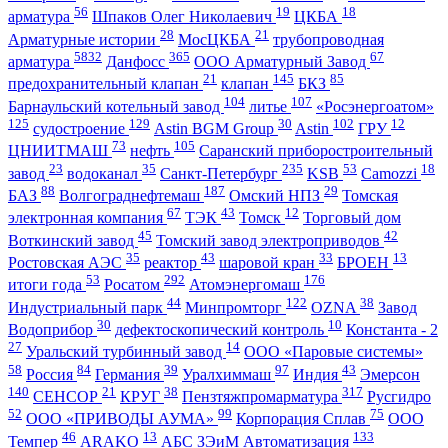
56
19
18
арматура
Шпаков Олег Николаевич
ЦКБА
28
21
Арматурные истории
МосЦКБА
трубопроводная
5832
365
67
арматура
Данфосс
ООО Арматурный Завод
21
145
85
предохранительный клапан
клапан
БКЗ
104
107
Барнаульский котельный завод
литье
«Росэнергоатом»
125
129
30
102
12
судостроение
Astin BGM Group
Astin
ГРУ
73
105
ЦНИИТМАШ
нефть
Саранский приборостроительный
23
35
235
53
18
завод
водоканал
Санкт-Петербург
KSB
Camozzi
88
187
29
БАЗ
Волгограднефтемаш
Омский НПЗ
Томская
67
43
12
электронная компания
ТЭК
Томск
Торговый дом
45
42
Воткинский завод
Томский завод электроприводов
35
43
33
13
Ростовская АЭС
реактор
шаровой кран
БРОЕН
53
292
176
итоги года
Росатом
Атомэнергомаш
44
122
38
Индустриальный парк
Минпромторг
OZNA
Завод
30
10
Водоприбор
дефектоскопический контроль
Константа - 2
27
14
Уральский турбинный завод
ООО «Паровые системы»
58
84
39
97
43
Россия
Германия
Уралхиммаш
Индия
Эмерсон
140
21
38
317
СЕНСОР
КРУГ
Пензтяжпромарматура
Русгидро
52
99
75
ООО «ПРИВОДЫ АУМА»
Корпорация Сплав
ООО
46
13
133
Темпер
ARAKO
АБС ЗЭиМ Автоматизация