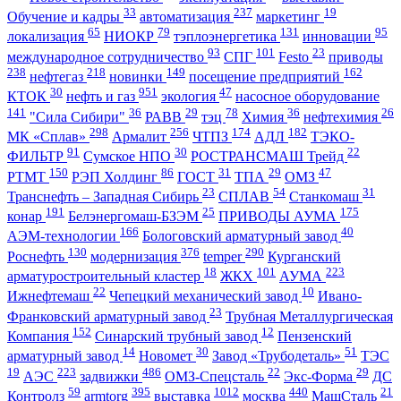
33
237
19
Обучение и кадры
автоматизация
маркетинг
65
79
131
95
локализация
НИОКР
тэплоэнергетика
инновации
93
101
23
международное сотрудничество
СПГ
Festo
приводы
238
218
149
162
нефтегаз
новинки
посещение предприятий
30
951
47
КТОК
нефть и газ
экология
насосное оборудование
141
36
29
78
36
26
"Сила Сибири"
РАВВ
тэц
Химия
нефтехимия
298
256
174
182
МК «Сплав»
Армалит
ЧТПЗ
АДЛ
ТЭКО-
91
30
22
ФИЛЬТР
Сумское НПО
РОСТРАНСМАШ Трейд
150
86
31
29
47
РТМТ
РЭП Холдинг
ГОСТ
ТПА
ОМЗ
23
54
31
Транснефть – Западная Сибирь
СПЛАВ
Станкомаш
191
25
175
конар
Белэнергомаш-БЗЭМ
ПРИВОДЫ АУМА
166
40
АЭМ-технологии
Бологовский арматурный завод
130
376
290
Роснефть
модернизация
temper
Курганский
18
101
223
арматуростроительный кластер
ЖКХ
АУМА
22
10
Ижнефтемаш
Чепецкий механический завод
Ивано-
23
Франковский арматурный завод
Трубная Металлургическая
152
12
Компания
Синарский трубный завод
Пензенский
14
30
51
арматурный завод
Новомет
Завод «Трубодеталь»
ТЭС
19
223
486
22
29
АЭС
задвижки
ОМЗ-Спецсталь
Экс-Форма
ДС
59
395
1012
440
21
Контролз
armtorg
выставка
москва
МашСталь