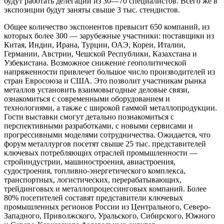
будут работать делегации из 30—70 специалистов. Всего же в
экспозиции будут заняты свыше 3 тыс. стендистов.
Общее количество экспонентов превысит 650 компаний, из
которых более 300 — зарубежные участники: поставщики из
Китая, Индии, Ирана, Турции, ОАЭ, Кореи, Италии,
Германии, Австрии, Чешской Республики, Казахстана и
Узбекистана. Возможное снижение геополитической
напряженности привлечет большое число производителей из
стран Евросоюза и США. Это позволит участникам рынка
металлов установить взаимовыгодные деловые связи,
ознакомиться с современными оборудованием и
технологиями, а также с широкой гаммой металлопродукции.
Гости выставки смогут детально познакомиться с
перспективными разработками, с новыми сервисами и
прогрессивными моделями сотрудничества. Ожидается, что
форум металлургов посетят свыше 25 тыс. представителей
ключевых потребляющих отраслей промышленности —
стройиндустрии, машиностроения, авиастроения,
судостроения, топливно-энергетического комплекса,
транспортных, логистических, перерабатывающих,
трейдинговых и металлопроцессинговых компаний. Более
80% посетителей составят представители ключевых
промышленных регионов России из Центрального, Северо-
Западного, Приволжского, Уральского, Сибирского, Южного