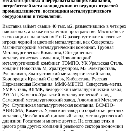
металлоторговых и перерабатывающих компаний,
потребителей металлопродукции из ведущих отраслей
промышленности, поставщики металлургического
оборудования и технологий.
Выставка займет свыше 40 тыс. м2, разместившись в четырех
павильонах, а также на уличном пространстве. Масштабные
экспозиции в павильонах F и G развернут такие ключевые
игроки черной и цветной металлургии, как Северсталь,
Магнитогорский металлургический комбинат, Трубная
Металлургическая Компания, Объединенная
металлургическая компания, Новолипецкий
металлургический комбинат, ТЭМПО, УК Уральская Сталь,
холдинг Новосталь-М, Уралтрубпром, МЗ Электросталь,
Русполимет, Златоустовский металлургический завод,
Корпорация Красный Октябрь, Киберсталь, Русская
Нержавеющая Компания, ММК-МЕТИЗ, Северсталь-метиз,
УМК-Сталь, ЮГМК, Белорусский металлургический завод,
РУСАЛ, Каменск-Уральский металлургический завод,
Самарский металлургический завод, Алюминий Металлург
Рус, Ступинская металлургическая компания, ВСМПО-
АВИСМА, Каменск-Уральский завод по обработке цветных
металлов, Челябинский цинковый завод, металлургический
дивизион Росатома и многие другие. На стендах этих и
целого ряда других компаний реального сектора экономики