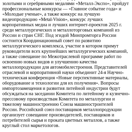
золотыми и серебряными медалями «Металл-Экспо», пройдут
профессиональные конкурсы — «Главное событие года» и
«Молодые ученые», а также конкурс на лучшую
видеопродукцию «Metal-Vision», конкурс лучших
корпоративных медиа и лучших интернет-проектов 2025 г.
среди металлургических и металлоторговых компаний из
России и стран СНГ. Под эгидой Минпромторга России
состоится Координационный совет по развитию
металлургического комплекса, участие в котором примут
руководители всех крупнейших металлургических компаний,
а также совещание по Межотраслевой программе работ по
освоению новых видов и улучшению качества
металлопродукции для автомобилестроения. Представителей
отраслевой и корпоративной науки объединит 24-я Научно-
техническая конференция «Новые перспективные материалы,
оборудование и технологии для их получения». Вопросы
импортозамещения и развития литейной индустрии будут
обсуждаться на заседании Комитета по литейному и кузнечно-
прессовому производствам Комитета по металлургии и
тяжелому машиностроению Союза машиностроителей
России. Российский союз поставщиков металлопродукции
организует совещание производителей, поставщиков и
потребителей сырья и проката цветных металлов, а также
круглый стол маркетологов.