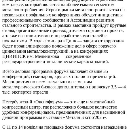
комплексе, который является наиболее емким сегментом
металлопотребления. Игроки рынка металлостроительства на
нескольких профильных конференциях обсудят инициативы
профессионального сообщества и Ассоциации развития
стального строительства. В рамках выставки пройдут круглые
столы, организованные производителями сортового проката,
а также изготовителями и переработчиками сталей с
покрытиями. В ходе семинара «Цинк — защита от коррозии»
будет проанализировано положение дел в сфере горячего
цинкования металлоконструкций, а на конференциях
ЦНИИПСК им. Мельникова — современное
резервуаростроение и металлические каркасы зданий.
Всего деловая программа форума включает свыше 35
конференций, семинаров, круглых столов и презентаций.
Мероприятия по всем актуальным сегментам
металлургического бизнеса дополнительно привлекут 3,5 — 4
тыс. экспертов отрасли.
Петербургский «Экспофорум» — это еще и масштабный
конгрессный центр, где расположено большое количество
удобных конференц-залов, предназначенных для насыщенной
деловой программы выставки «Металл-Экспо'2025».
С 11 по 14 ноября на площадке форума состоится награждение