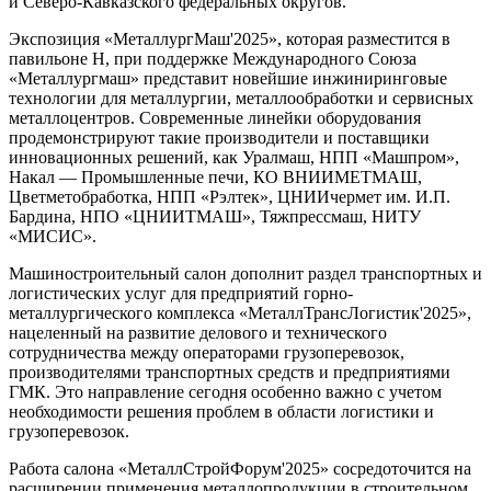
и Северо-Кавказского федеральных округов.
Экспозиция «МеталлургМаш'2025», которая разместится в
павильоне H, при поддержке Международного Союза
«Металлургмаш» представит новейшие инжиниринговые
технологии для металлургии, металлообработки и сервисных
металлоцентров. Современные линейки оборудования
продемонстрируют такие производители и поставщики
инновационных решений, как Уралмаш, НПП «Машпром»,
Накал — Промышленные печи, КО ВНИИМЕТМАШ,
Цветметобработка, НПП «Рэлтек», ЦНИИчермет им. И.П.
Бардина, НПО «ЦНИИТМАШ», Тяжпрессмаш, НИТУ
«МИСИС».
Машиностроительный салон дополнит раздел транспортных и
логистических услуг для предприятий горно-
металлургического комплекса «МеталлТрансЛогистик'2025»,
нацеленный на развитие делового и технического
сотрудничества между операторами грузоперевозок,
производителями транспортных средств и предприятиями
ГМК. Это направление сегодня особенно важно с учетом
необходимости решения проблем в области логистики и
грузоперевозок.
Работа салона «МеталлСтройФорум'2025» сосредоточится на
расширении применения металлопродукции в строительном