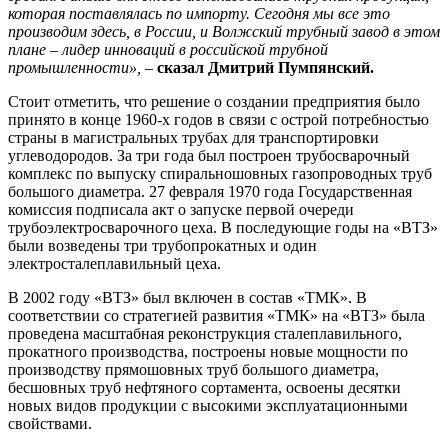
которая поставлялась по импорту. Сегодня мы все это
производим здесь, в России, и Волжский трубный завод в этом
плане – лидер инноваций в российской трубной
промышленности»,
–
сказал Дмитрий Пумпянский.
Стоит отметить, что решение о создании предприятия было
принято в конце 1960-х годов в связи с острой потребностью
страны в магистральных трубах для транспортировки
углеводородов. За три года был построен трубосварочный
комплекс по выпуску спиральношовных газопроводных труб
большого диаметра. 27 февраля 1970 года Государственная
комиссия подписала акт о запуске первой очереди
трубоэлектросварочного цеха. В последующие годы на «ВТЗ»
были возведены три трубопрокатных и один
электросталеплавильный цеха.
В 2002 году «ВТЗ» был включен в состав «ТМК». В
соответствии со стратегией развития «ТМК» на «ВТЗ» была
проведена масштабная реконструкция сталеплавильного,
прокатного производства, построены новые мощности по
производству прямошовных труб большого диаметра,
бесшовных труб нефтяного сортамента, освоены десятки
новых видов продукции с высокими эксплуатационными
свойствами.