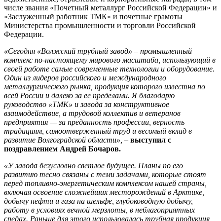
числе звания «Почетный металлург Российской Федерации» и
«Заслуженный работник ТМК» и почетные грамоты
Министерства промышленности и торговли Российской
Федерации.
«Сегодня «Волжский трубный завод» – промышленный
комплекс по-настоящему мирового масштаба, использующий в
своей работе самые современные технологии и оборудование.
Один из лидеров российского и международного
металлургического рынка, продукция которого известна по
всей России и далеко за ее пределами. Я благодарю
руководство «ТМК» и завода за конструктивное
взаимодействие, а трудовой коллектив и ветеранов
предприятия — за преданность профессии, верность
традициям, самоотверженный труд и весомый вклад в
развитие Волгоградской области»,
–
выступил с
поздравлением Андрей Бочаров.
«У завода безусловно светлое будущее. Планы по его
развитию тесно связаны с теми задачами, которые стоят
перед топливно-энергетическим комплексом нашей страны,
включая освоение сложнейших месторождений в Арктике,
добычу нефти и газа на шельфе, глубоководную добычу,
работу в условиях вечной мерзлоты, в неблагоприятных
средах. Раньше для этого использовалась трубная продукция,