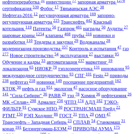
51
77
1276
нефтепереработка
инвестиции
запорная арматура
539
17
38
сертификация
Фобос
Тяньваньская АЭС
12
169
Нефтегаз-2016
регулирующая арматура
запорно-
225
442
регулирующая арматура
Транснефть
Красный
119
56
481
50
27
котельщик
Патенты
Газпром
награды
Аудиты
1254
468
316
шаровые краны
клапаны
трубы
новинки и
110
29
28
разработки
Тендеры и закупки
Водоканалы
357
47
модернизация производства
Контроль и испытания
газ
277
54
27
95
Новое строительство
эксплуатация
выставки
33
237
19
Обучение и кадры
автоматизация
маркетинг
65
79
131
95
локализация
НИОКР
тэплоэнергетика
инновации
93
101
23
международное сотрудничество
СПГ
Festo
приводы
238
218
149
162
нефтегаз
новинки
посещение предприятий
30
951
47
КТОК
нефть и газ
экология
насосное оборудование
141
36
29
78
36
26
"Сила Сибири"
РАВВ
тэц
Химия
нефтехимия
298
256
174
182
МК «Сплав»
Армалит
ЧТПЗ
АДЛ
ТЭКО-
91
30
22
ФИЛЬТР
Сумское НПО
РОСТРАНСМАШ Трейд
150
86
31
29
47
РТМТ
РЭП Холдинг
ГОСТ
ТПА
ОМЗ
23
54
31
Транснефть – Западная Сибирь
СПЛАВ
Станкомаш
191
25
175
конар
Белэнергомаш-БЗЭМ
ПРИВОДЫ АУМА
166
40