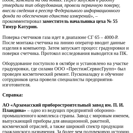
утвердили тип оборудования, провели первичную поверку,
внесли сведения в реестр Федерального информационного
фонда по обеспечению единства измерений»
, –
прокомментировал
заместитель начальника цеха № 55
Тимур Катурин.
Поверка счетчиков газа идет в диапазоне СГ 65 – 4000-Р.
После монтажа счетчика на линию оператор вводит данные
изделия в компьютер. Затем запускает процесс градуировки и
поверки счетчика. Протокол исследования выводится на ПК.
Оборудование поступило в октябре и установлено на участке
градуировки, где силами ООО «ПрестижСервисГрупп» был
проведен косметический ремонт. Пусконаладку и обучение
сотрудников цеха провели специалисты предприятия-
изготовителя.
Справка:
АО «Арзамасский приборостроительный завод им. П. И.
Пландина»
‒ одно из ведущих предприятий оборонно-
промышленного комплекса страны. Завод с мировым именем,
выпускающий приборы для авиационной, ракетной,
космической отраслей, а также широкий спектр продукции
гражданского назначения. За более чем полувековую историю