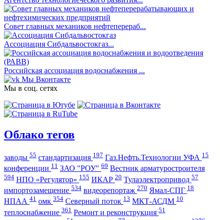
Совет главных механиков нефтеперераб...
Ассоциация Сибдальвостокгаз...
Российская ассоциация водоснабжения ...
Мы Вконтакте
Мы в соц. сетях
Облако тегов
55
197
15
заводы
стандартизация
Газ.Нефть.Технологии УФА
11
69
конференции
ЗАО "РОУ"
Вестник арматуростроителя
594
155
20
57
НПО «Регулятор»
ИКАР
Тулаэлектропривод
534
270
18
импортозамещение
видеорепортаж
Ямал-СПГ
41
354
13
10
НПАА
омк
Северный поток
МКТ-АСДМ
361
51
теплоснабжение
Ремонт и реконструкция