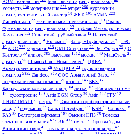
АЭМ-технологии
Бологовский арматурный завод
130
376
290
Роснефть
модернизация
temper
Курганский
18
101
223
арматуростроительный кластер
ЖКХ
АУМА
22
10
Ижнефтемаш
Чепецкий механический завод
Ивано-
23
Франковский арматурный завод
Трубная Металлургическая
152
12
Компания
Синарский трубный завод
Пензенский
14
30
51
арматурный завод
Новомет
Завод «Трубодеталь»
ТЭС
19
223
486
22
29
АЭС
задвижки
ОМЗ-Спецсталь
Экс-Форма
ДС
59
395
1012
440
21
Контролз
armtorg
выставка
москва
МашСталь
56
19
18
арматура
Шпаков Олег Николаевич
ЦКБА
28
21
Арматурные истории
МосЦКБА
трубопроводная
5832
365
67
арматура
Данфосс
ООО Арматурный Завод
21
145
85
предохранительный клапан
клапан
БКЗ
104
107
Барнаульский котельный завод
литье
«Росэнергоатом»
125
129
30
102
12
судостроение
Astin BGM Group
Astin
ГРУ
73
105
ЦНИИТМАШ
нефть
Саранский приборостроительный
23
35
235
53
18
завод
водоканал
Санкт-Петербург
KSB
Camozzi
88
187
29
БАЗ
Волгограднефтемаш
Омский НПЗ
Томская
67
43
12
электронная компания
ТЭК
Томск
Торговый дом
45
42
Воткинский завод
Томский завод электроприводов
35
43
33
13