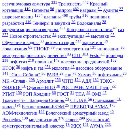
225
442
регулирующая арматура
Транснефть
Красный
119
56
482
50
27
котельщик
Патенты
Газпром
награды
Аудиты
1254
468
316
шаровые краны
клапаны
трубы
новинки и
110
29
28
разработки
Тендеры и закупки
Водоканалы
357
47
модернизация производства
Контроль и испытания
газ
277
54
27
95
Новое строительство
эксплуатация
выставки
33
237
19
Обучение и кадры
автоматизация
маркетинг
65
79
131
95
локализация
НИОКР
тэплоэнергетика
инновации
93
101
23
международное сотрудничество
СПГ
Festo
приводы
238
218
149
162
нефтегаз
новинки
посещение предприятий
30
951
47
КТОК
нефть и газ
экология
насосное оборудование
141
36
29
78
36
26
"Сила Сибири"
РАВВ
тэц
Химия
нефтехимия
298
256
174
182
МК «Сплав»
Армалит
ЧТПЗ
АДЛ
ТЭКО-
91
30
22
ФИЛЬТР
Сумское НПО
РОСТРАНСМАШ Трейд
150
86
31
29
47
РТМТ
РЭП Холдинг
ГОСТ
ТПА
ОМЗ
23
54
31
Транснефть – Западная Сибирь
СПЛАВ
Станкомаш
191
25
175
конар
Белэнергомаш-БЗЭМ
ПРИВОДЫ АУМА
166
40
АЭМ-технологии
Бологовский арматурный завод
130
376
290
Роснефть
модернизация
temper
Курганский
18
101
223
арматуростроительный кластер
ЖКХ
АУМА