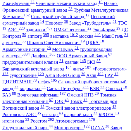
22
10
Ижнефтемаш
Чепецкий механический завод
Ивано-
23
Франковский арматурный завод
Трубная Металлургическая
152
12
Компания
Синарский трубный завод
Пензенский
14
30
51
арматурный завод
Новомет
Завод «Трубодеталь»
ТЭС
19
223
487
22
29
АЭС
задвижки
ОМЗ-Спецсталь
Экс-Форма
ДС
59
395
1012
440
21
Контролз
armtorg
выставка
москва
МашСталь
56
19
18
арматура
Шпаков Олег Николаевич
ЦКБА
28
21
Арматурные истории
МосЦКБА
трубопроводная
5834
365
67
арматура
Данфосс
ООО Арматурный Завод
21
145
85
предохранительный клапан
клапан
БКЗ
104
107
Барнаульский котельный завод
литье
«Росэнергоатом»
125
129
30
102
12
судостроение
Astin BGM Group
Astin
ГРУ
73
105
ЦНИИТМАШ
нефть
Саранский приборостроительный
23
35
235
53
18
завод
водоканал
Санкт-Петербург
KSB
Camozzi
88
187
29
БАЗ
Волгограднефтемаш
Омский НПЗ
Томская
67
43
12
электронная компания
ТЭК
Томск
Торговый дом
45
42
Воткинский завод
Томский завод электроприводов
35
43
33
13
Ростовская АЭС
реактор
шаровой кран
БРОЕН
53
292
176
итоги года
Росатом
Атомэнергомаш
44
122
38
Индустриальный парк
Минпромторг
OZNA
Завод