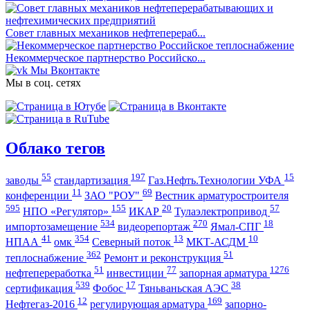
Совет главных механиков нефтеперераб...
Некоммерческое партнерство Российско...
Мы Вконтакте
Мы в соц. сетях
Облако тегов
55
197
15
заводы
стандартизация
Газ.Нефть.Технологии УФА
11
69
конференции
ЗАО "РОУ"
Вестник арматуростроителя
595
155
20
57
НПО «Регулятор»
ИКАР
Тулаэлектропривод
534
270
18
импортозамещение
видеорепортаж
Ямал-СПГ
41
354
13
10
НПАА
омк
Северный поток
МКТ-АСДМ
362
51
теплоснабжение
Ремонт и реконструкция
51
77
1276
нефтепереработка
инвестиции
запорная арматура
539
17
38
сертификация
Фобос
Тяньваньская АЭС
12
169
Нефтегаз-2016
регулирующая арматура
запорно-