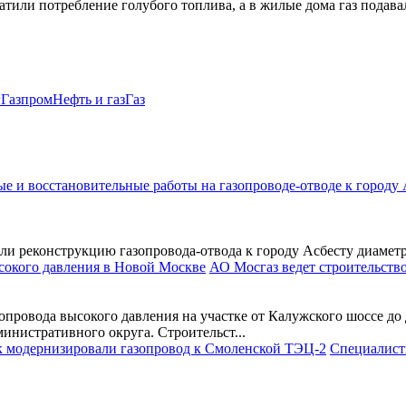
ли потребление голубого топлива, а в жилые дома газ подавал
г
Газпром
Нефть и газ
Газ
и реконструкцию газопровода‑отвода к городу Асбесту диаметр 
АО Мосгаз ведет строительств
опровода высокого давления на участке от Калужского шоссе до
нистративного округа. Строительст...
Специалист