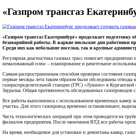
«Газпром трансгаз Екатеринбу
«Газпром трансгаз Екатеринбург» продолжает подготовку об
безаварийной работы. В жаркие июльские дни работники п
Среди них как небольшие поселки, так и крупные админи
Регулярная диагностика газовых трасс помогает предприятию 
немаловажный плюс – планирование и рачительное использова
Самым распространенным способом проверки состояния газопр
первые месяцы лета таким образом были обследованы отводы к 
газораспределительной станции (ГРС) «Лукино» в Курганской 
Зауралья. Общая протяженность обследованных газопроводов со
Все работы выполнялись с использованием временных камер з
участка. Для этого газопровод временно останавливают, вырез
Часть технологических операций при этом проводится на тру
филиалов предприятия. После окончания ВТД все работы прохо
На время, необходимое для установки и демонтажа камер, г