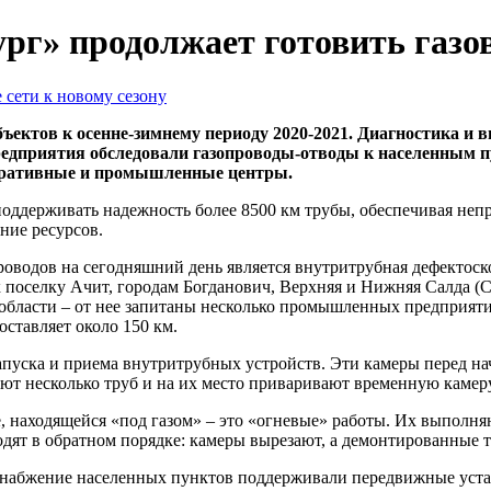
рг» продолжает готовить газов
ъектов к осенне-зимнему периоду 2020-2021. Диагностика и 
редприятия обследовали газопроводы-отводы к населенным п
стративные и промышленные центры.
поддерживать надежность более 8500 км трубы, обеспечивая не
ние ресурсов.
оводов на сегодняшний день является внутритрубная дефектоск
поселку Ачит, городам Богданович, Верхняя и Нижняя Салда (Св
области – от нее запитаны несколько промышленных предприяти
ставляет около 150 км.
апуска и приема внутритрубных устройств. Эти камеры перед н
ают несколько труб и на их место приваривают временную камеру
бе, находящейся «под газом» – это «огневые» работы. Их выпол
дят в обратном порядке: камеры вырезают, а демонтированные 
азоснабжение населенных пунктов поддерживали передвижные у