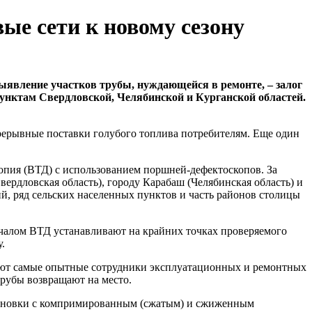
ые сети к новому сезону
выявление участков трубы, нуждающейся в ремонте, – залог
унктам Свердловской, Челябинской и Курганской областей.
прерывные поставки голубого топлива потребителям. Еще один
опия (ВТД) с использованием поршней-дефектоскопов. За
ердловская область), городу Карабаш (Челябинская область) и
й, ряд сельских населенных пунктов и часть районов столицы
ачалом ВТД устанавливают на крайних точках проверяемого
.
няют самые опытные сотрудники эксплуатационных и ремонтных
трубы возвращают на место.
становки с компримированным (сжатым) и сжиженным