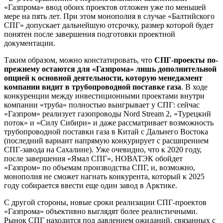
«Газпрома» ввод обоих проектов отложен уже по меньшей
мере на пять лет. При этом монополия в случае «Балтийского
СПГ» допускает дальнейшую отсрочку, размер которой будет
понятен после завершения подготовки проектной
документации.
Таким образом, можно констатировать, что
СПГ-проекты по-
прежнему остаются для «Газпрома» лишь дополнительной
опцией к основной деятельности, которую менеджмент
компании видит в трубопроводной поставке газа
. В ходе
конкуренции между инвестиционными проектами внутри
компании «труба» полностью выигрывает у СПГ: сейчас
«Газпром» реализует газопроводы Nord Stream 2, «Турецкий
поток» и «Силу Сибири» и даже рассматривает возможность
трубопроводной поставки газа в Китай с Дальнего Востока
(последний вариант напрямую конкурирует с расширением
СПГ-завода на Сахалине). Уже очевидно, что к 2020 году,
после завершения «Ямал СПГ», НОВАТЭК обойдет
«Газпром» по объемам производства СПГ, и, возможно,
монополия не сможет нагнать конкурента, который к 2025
году собирается ввести еще один завод в Арктике.
С другой стороны, новые сроки реализации СПГ-проектов
«Газпрома» объективно выглядят более реалистичными.
Рынок СПГ находится под давлением ожиданий, связанных с