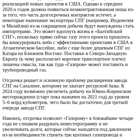
реализацией новых проектов в США. Однако к середине
2020-х годов должна появиться незаконтрактованная ниша из-
за того, что часть долгосрочных контрактов истечет, а
некоторые нынешние экспортеры СПГ (например, Индонезия
и Малайзия) из-за сокращения добычи будут вынуждены стать
импортерами. Это может вдохнуть жизнь в «Балтийский
СПГ», поскольку прямо сейчас газу этого проекта пришлось
бы конкурировать либо с эффективными проектами в США в
Атлантическом бассейне, либо с еще более дешевым СПГ из
Катара на Ближнем Востоке. Поставки в Северо-Западную
Европу (к чему располагает короткое транспортное плечо)
лишены смысла, так как туда «Газпром» может поставить и
трубопроводный газ.
Отсрочка решает и основную проблему расширения завода
СПГ на Сахалине, которому не хватает ресурсной базы. К
2024 году возможно увеличить добычу на Южно-Киринском
месторождении (старт пока назначен на 2021 год) до уровня
5–6 млрд кубометров, чего было бы достаточно для третьей
очереди завода СПГ.
Наконец, отсрочка позволит «Газпрому» в ближайшие четыре
года не слишком раздувать инвестпрограмму и не
увеличивать долги, которые сейчас находятся под давлением
из-за необходимости строить три крупных газопровода и