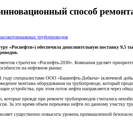
инновационный способ ремонт
туру «Роснефти») обеспечила дополнительную поставку 9,5 т
роводов.
ементов стратегии «Роснефть‑2030». Компания уделяет приорит
особности на нефтяном рынке.
21 году специалистами ООО «Башнефть-Добыча» (ключевой доб
ведение монтажа оборудования на трубопроводе, который продол
щие устройства, при этом поток нефти направляется через обхо
, которые прежде при ремонте трубопроводов считались неизбе
сов. За это время объем перекачки нефти по данному участку тр
озволяет существенно повысить уровень промышленной безопас