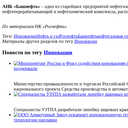
АНК «Башнефть»
– одно из старейших предприятий нефтегазо
нефтеперерабатывающий и нефтехимический комплексы, распо
По материалам НК «Роснефть»
Теги:
Инновации
Нефть и газ
Роснефть
Башнефть
нефтегазовая о
Материалы других разделов по тегу
Инновации
Новости по тегу
Инновации
поддержали
Министерство промышленности и торговли Российской Фе
национального проекта Средства производства и автомат
Специалисты УЗТПА разработали линейку шаровых крано
технологию наплавки