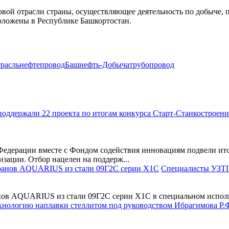
вой отрасли страны, осуществляющее деятельность по добыче, 
ложены в Республике Башкортостан.
трасль
нефтепровод
Башнефть-Добыча
трубопровод
дерации вместе с Фондом содействия инновациям подвели итог
изации. Отбор нацелен на поддерж...
Специалисты УЗТП
в AQUARIUS из стали 09Г2С серии Х1С в специальном исполне