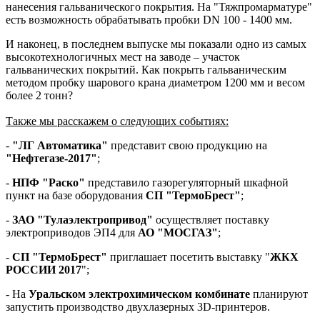
нанесения гальванического покрытия. На "Тяжпромарматуре"
есть возможность обрабатывать пробки DN 100 - 1400 мм.
И наконец, в последнем выпуске мы показали одно из самых
высокотехнологичных мест на заводе – участок
гальванических покрытий. Как покрыть гальваническим
методом пробку шарового крана диаметром 1200 мм и весом
более 2 тонн?
Также мы расскажем о следующих событиях:
-
"ЛГ Автоматика"
представит свою продукцию на
"Нефтегазе-2017"
;
-
НПФ "Раско"
представило газорегуляторный шкафной
пункт на базе оборудования
СП "ТермоБрест"
;
-
ЗАО "Тулаэлектропривод"
осуществляет поставку
электроприводов ЭП4 для
АО "МОСГАЗ"
;
-
СП "ТермоБрест"
приглашает посетить выставку "
ЖКХ
РОССИИ 2017
";
- На
Уральском электрохимическом комбинате
планируют
запустить производство двухлазерных 3D-принтеров.