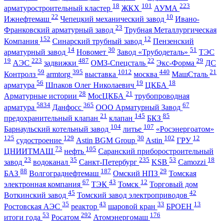
18
101
223
арматуростроительный кластер
ЖКХ
АУМА
22
10
Ижнефтемаш
Чепецкий механический завод
Ивано-
23
Франковский арматурный завод
Трубная Металлургическая
152
12
Компания
Синарский трубный завод
Пензенский
14
30
51
арматурный завод
Новомет
Завод «Трубодеталь»
ТЭС
19
223
487
22
29
АЭС
задвижки
ОМЗ-Спецсталь
Экс-Форма
ДС
59
395
1012
440
21
Контролз
armtorg
выставка
москва
МашСталь
56
19
18
арматура
Шпаков Олег Николаевич
ЦКБА
28
21
Арматурные истории
МосЦКБА
трубопроводная
5834
365
67
арматура
Данфосс
ООО Арматурный Завод
21
145
85
предохранительный клапан
клапан
БКЗ
104
107
Барнаульский котельный завод
литье
«Росэнергоатом»
125
129
30
102
12
судостроение
Astin BGM Group
Astin
ГРУ
73
105
ЦНИИТМАШ
нефть
Саранский приборостроительный
23
35
235
53
18
завод
водоканал
Санкт-Петербург
KSB
Camozzi
88
187
29
БАЗ
Волгограднефтемаш
Омский НПЗ
Томская
67
43
12
электронная компания
ТЭК
Томск
Торговый дом
45
42
Воткинский завод
Томский завод электроприводов
35
43
33
13
Ростовская АЭС
реактор
шаровой кран
БРОЕН
53
292
176
итоги года
Росатом
Атомэнергомаш