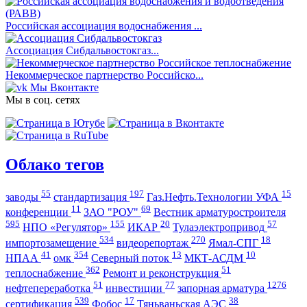
Российская ассоциация водоснабжения ...
Ассоциация Сибдальвостокгаз...
Некоммерческое партнерство Российско...
Мы Вконтакте
Мы в соц. сетях
Облако тегов
55
197
15
заводы
стандартизация
Газ.Нефть.Технологии УФА
11
69
конференции
ЗАО "РОУ"
Вестник арматуростроителя
595
155
20
57
НПО «Регулятор»
ИКАР
Тулаэлектропривод
534
270
18
импортозамещение
видеорепортаж
Ямал-СПГ
41
354
13
10
НПАА
омк
Северный поток
МКТ-АСДМ
362
51
теплоснабжение
Ремонт и реконструкция
51
77
1276
нефтепереработка
инвестиции
запорная арматура
539
17
38
сертификация
Фобос
Тяньваньская АЭС