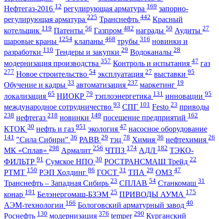
12
169
Нефтегаз-2016
регулирующая арматура
запорно-
225
442
регулирующая арматура
Транснефть
Красный
119
56
482
50
27
котельщик
Патенты
Газпром
награды
Аудиты
1254
468
316
шаровые краны
клапаны
трубы
новинки и
110
29
28
разработки
Тендеры и закупки
Водоканалы
357
47
модернизация производства
Контроль и испытания
газ
277
54
27
95
Новое строительство
эксплуатация
выставки
33
237
19
Обучение и кадры
автоматизация
маркетинг
65
79
131
95
локализация
НИОКР
тэплоэнергетика
инновации
93
101
23
международное сотрудничество
СПГ
Festo
приводы
238
218
149
162
нефтегаз
новинки
посещение предприятий
30
951
47
КТОК
нефть и газ
экология
насосное оборудование
141
36
29
78
36
26
"Сила Сибири"
РАВВ
тэц
Химия
нефтехимия
298
256
174
182
МК «Сплав»
Армалит
ЧТПЗ
АДЛ
ТЭКО-
91
30
22
ФИЛЬТР
Сумское НПО
РОСТРАНСМАШ Трейд
150
86
31
29
47
РТМТ
РЭП Холдинг
ГОСТ
ТПА
ОМЗ
23
54
31
Транснефть – Западная Сибирь
СПЛАВ
Станкомаш
191
25
175
конар
Белэнергомаш-БЗЭМ
ПРИВОДЫ АУМА
166
40
АЭМ-технологии
Бологовский арматурный завод
130
376
290
Роснефть
модернизация
temper
Курганский