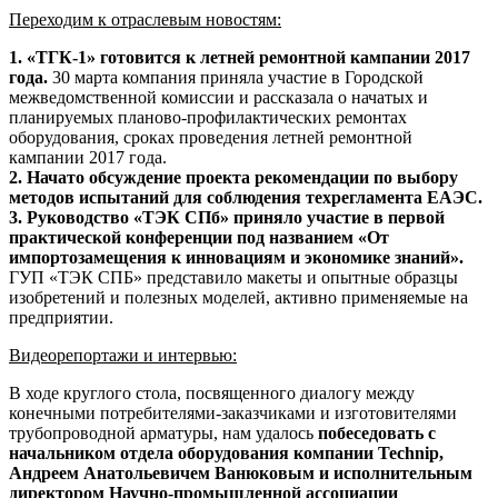
Переходим к отраслевым новостям:
1. «ТГК-1» готовится к летней ремонтной кампании 2017
года.
30 марта компания приняла участие в Городской
межведомственной комиссии и рассказала о начатых и
планируемых планово-профилактических ремонтах
оборудования, сроках проведения летней ремонтной
кампании 2017 года.
2. Начато обсуждение проекта рекомендации по выбору
методов испытаний для соблюдения техрегламента ЕАЭС.
3. Руководство «ТЭК СПб» приняло участие в первой
практической конференции под названием «От
импортозамещения к инновациям и экономике знаний».
ГУП «ТЭК СПБ» представило макеты и опытные образцы
изобретений и полезных моделей, активно применяемые на
предприятии.
Видеорепортажи и интервью:
В ходе круглого стола, посвященного диалогу между
конечными потребителями-заказчиками и изготовителями
трубопроводной арматуры, нам удалось
побеседовать с
начальником отдела оборудования компании Technip,
Андреем Анатольевичем Ванюковым и исполнительным
директором Научно-промышленной ассоциации