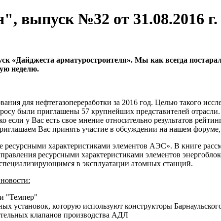
, выпуск №32 от 31.08.2016 г.
ыпуск «Дайджеста арматуростроителя». Мы как всегда постар
ую неделю.
ания для нефтегазопереработки за 2016 год. Целью такого иссл
осу были приглашены 57 крупнейших представителей отрасли. 
 если у Вас есть свое мнение относительно результатов рейтин
риглашаем Вас принять участие в обсуждении на нашем форуме, 
есурсными характеристиками элементов АЭС». В книге рассм
управления ресурсными характеристиками элементов энергоблок
 специализирующимся в эксплуатации атомных станций.
 новости:
ии "Темпер"
ных установок, которую используют конструкторы Барнаульского
ительных клапанов производства АДЛ