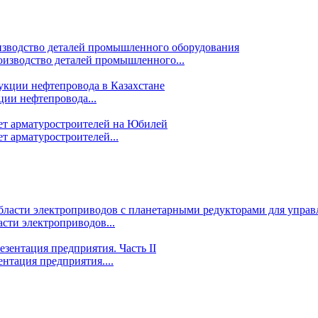
изводство деталей промышленного...
ции нефтепровода...
т арматуростроителей...
сти электроприводов...
ентация предприятия....