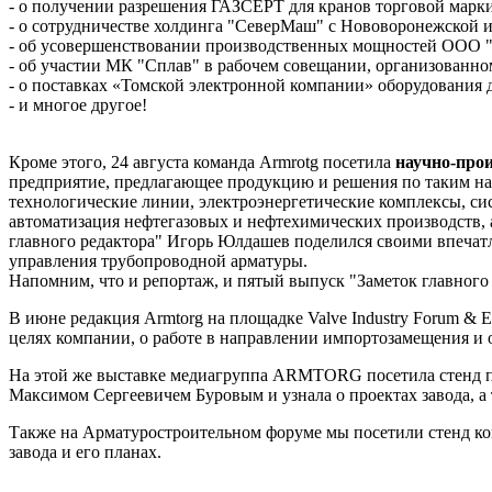
- о получении разрешения ГАЗСЕРТ для кранов торговой марк
- о сотрудничестве холдинга "СеверМаш" с Нововоронежской 
- об усовершенствовании производственных мощностей О
- об участии МК "Сплав" в рабочем совещании, организован
- о поставках «Томской электронной компании» оборудования 
- и многое другое!
Кроме этого, 24 августа команда Armrotg посетила
научно-про
предприятие, предлагающее продукцию и решения по таким на
технологические линии, электроэнергетические комплексы, си
автоматизация нефтегазовых и нефтехимических производств, 
главного редактора" Игорь Юлдашев поделился своими впечатл
управления трубопроводной арматуры.
Напомним, что и репортаж, и пятый выпуск "Заметок главного 
В июне редакция Armtorg на площадке Valve Industry Forum &
целях компании, о работе в направлении импортозамещения и о
На этой же выставке медиагруппа ARMTORG посетила стенд 
Максимом Сергеевичем Буровым и узнала о проектах завода, а 
Также на Арматуростроительном форуме мы посетили стенд 
завода и его планах.