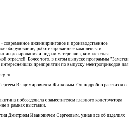
- современное инжиниринговое и производственное
ное оборудование, роботизированные комплексы и
линии дозирования и подачи материалов, комплексная
ой отраслей. Более того, в пятом выпуске программы "Заметки
з интереснейших предприятий по выпуску электроприводов для
rg.ru.
ергеем Владимировичем Житковым. Он подробно рассказал о
икитина побеседовала с заместителем главного конструктора
нде в рамках выставки.
ятия Дмитрием Ивановичем Сергеевым, узнав все об изделиях