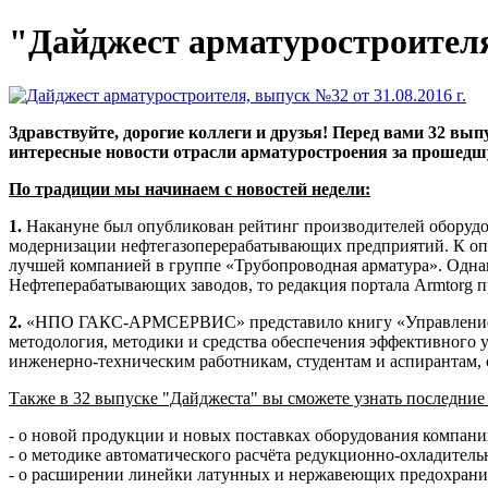
"Дайджест арматуростроителя"
Здравствуйте, дорогие коллеги и друзья! Перед вами 32 в
интересные новости отрасли арматуростроения за прошедш
По традиции мы начинаем с новостей недели:
1.
Накануне был опубликован рейтинг производителей оборудов
модернизации нефтегазоперерабатывающих предприятий. К опр
лучшей компанией в группе «Трубопроводная арматура». Однако
Нефтеперабатывающих заводов, то редакция портала Armtorg п
2.
«НПО ГАКС-АРМСЕРВИС» представило книгу «Управление р
методология, методики и средства обеспечения эффективного 
инженерно-техническим работникам, студентам и аспирантам,
Также в 32 выпуске "Дайджеста" вы сможете узнать последние
- о новой продукции и новых поставках оборудования компан
- о методике автоматического расчёта редукционно-охладитель
- о расширении линейки латунных и нержавеющих предохран