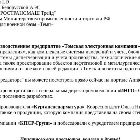
и LD
и Белорусской АЭС
ОО "РОСТРАНСМАШ Трейд"
ном Министерством промышленности и торговли РФ
для военной базы «Темп»
изводственное предприятие «Томская электронная компания»
правлениям, как комплексные системы измерений и учета, блоч
стемы диспетчеризации и учета производства, технологические 
а также проектирование объектов нефтегазовой и металлургическ
ениями от поездки нашей редакции в Томск и визита на одно и
редактора" вы можете посмотреть прямо сейчас на портале Armto
 Expo встретилась с генеральным директором компании
«ИНГО»
С
 последних разработках.
производителя
«Курганспецарматура»
. Корреспондент Ольга Н
также о продукции, которую компания представила на своем сте
компании
«КПСР-Групп»
и побеседовали с учредителем предпри
Приятного вам просмотра, коллеги и друзья!