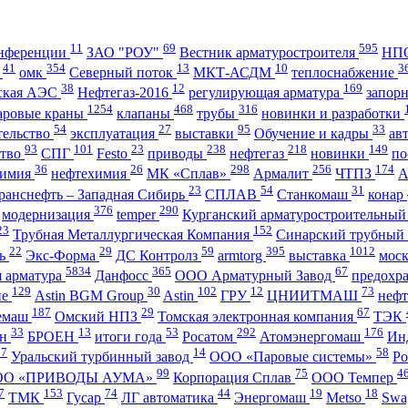
11
69
595
нференции
ЗАО "РОУ"
Вестник арматуростроителя
НПО
41
354
13
10
3
А
омк
Северный поток
МКТ-АСДМ
теплоснабжение
38
12
169
ская АЭС
Нефтегаз-2016
регулирующая арматура
запор
1254
468
316
аровые краны
клапаны
трубы
новинки и разработки
54
27
95
33
тельство
эксплуатация
выставки
Обучение и кадры
ав
93
101
23
238
218
149
ство
СПГ
Festo
приводы
нефтегаз
новинки
по
36
26
298
256
174
имия
нефтехимия
МК «Сплав»
Армалит
ЧТПЗ
23
54
31
ранснефть – Западная Сибирь
СПЛАВ
Станкомаш
конар
376
290
модернизация
temper
Курганский арматуростроительный
23
152
Трубная Металлургическая Компания
Синарский трубный
22
29
59
395
1012
ль
Экс-Форма
ДС Контролз
armtorg
выставка
мос
5834
365
67
я арматура
Данфосс
ООО Арматурный Завод
предохр
129
30
102
12
73
ие
Astin BGM Group
Astin
ГРУ
ЦНИИТМАШ
неф
187
29
67
темаш
Омский НПЗ
Томская электронная компания
ТЭК
33
13
53
292
176
ан
БРОЕН
итоги года
Росатом
Атомэнергомаш
Ин
27
14
58
Уральский турбинный завод
ООО «Паровые системы»
Ро
99
75
4
ОО «ПРИВОДЫ АУМА»
Корпорация Сплав
ООО Темпер
7
153
74
44
19
18
ТМК
Гусар
ЛГ автоматика
Энергомаш
Metso
Swa