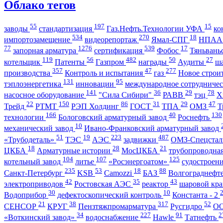
Облако тегов
55
197
15
заводы
стандартизация
Газ.Нефть.Технологии УФА
ко
534
270
18
импортозамещение
видеорепортаж
Ямал-СПГ
НПА
77
1276
539
17
запорная арматура
сертификация
Фобос
Тяньвань
119
56
482
50
27
котельщик
Патенты
Газпром
награды
Аудиты
ш
357
47
277
производства
Контроль и испытания
газ
Новое строи
131
95
тэплоэнергетика
инновации
международное сотрудниче
141
36
29
78
насосное оборудование
"Сила Сибири"
РАВВ
тэц
Х
22
150
86
31
29
47
Трейд
РТМТ
РЭП Холдинг
ГОСТ
ТПА
ОМЗ
Т
166
40
130
технологии
Бологовский арматурный завод
Роснефть
10
механический завод
Ивано-Франковский арматурный завод
51
19
223
487
«Трубодеталь»
ТЭС
АЭС
задвижки
ОМЗ-Спецста
18
28
21
ЦКБА
Арматурные истории
МосЦКБА
трубопроводна
104
107
125
котельный завод
литье
«Росэнергоатом»
судостроен
235
53
18
88
Санкт-Петербург
KSB
Camozzi
БАЗ
Волгограднеф
42
35
43
электроприводов
Ростовская АЭС
реактор
шаровой кр
30
10
Водоприбор
дефектоскопический контроль
Константа - 2
21
38
317
52
СЕНСОР
КРУГ
Пензтяжпромарматура
Русгидро
О
34
227
91
2
«Воткинский завод»
водоснабжение
Hawle
Татнефть