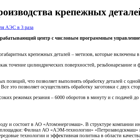
оизводства крепежных деталей
рабатывающий центр с числовым программным управлением,
огабаритных крепежных деталей – метизов, которые включены в 
ак точение цилиндрических поверхностей, резьбонарезание и фр
х позиций, что позволяет выполнять обработку деталей с одной
се это позволяет осуществлять обработку заготовки с двух стор
оких режимах резания – 6000 оборотов в минуту и с подачей до 
году и состоит в АО «Атомэнергомаш». В структуре компании
ые площадки: Филиал АО «АЭМ-технологии» «Петрозаводскмаш» 
редовые технологии и эффективная политика в области качест