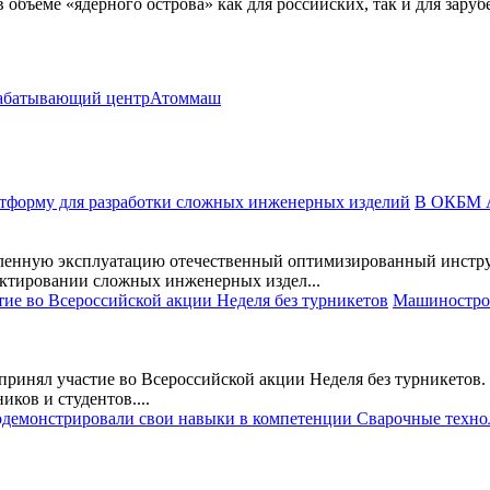
 объеме «ядерного острова» как для российских, так и для зар
абатывающий центр
Атоммаш
В ОКБМ А
нную эксплуатацию отечественный оптимизированный инструм
ектировании сложных инженерных издел...
Машинострои
инял участие во Всероссийской акции Неделя без турникетов.
ков и студентов....