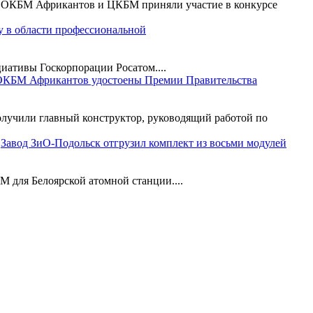
, ОКБМ Африкантов и ЦКБМ приняли участие в конкурсе
у в области профессиональной
иативы Госкорпорации Росатом....
КБМ Африкантов удостоены Премии Правительства
лучили главный конструктор, руководящий работой по
Завод ЗиО-Подольск отгрузил комплект из восьми модулей
 для Белоярской атомной станции....