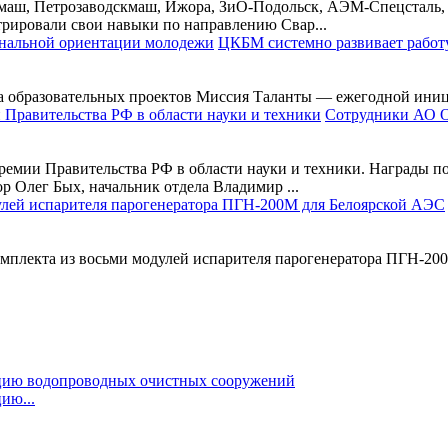
маш, Петрозаводскмаш, Ижора, ЗиО-Подольск, АЭМ-Спецсталь
рировали свои навыки по направлению Свар...
ЦКБМ системно развивает работ
ра образовательных проектов Миссия Таланты — ежегодной иниц
Сотрудники АО О
мии Правительства РФ в области науки и техники. Награды по
 Олег Бых, начальник отдела Владимир ...
мплекта из восьми модулей испарителя парогенератора ПГН-200М
ию...