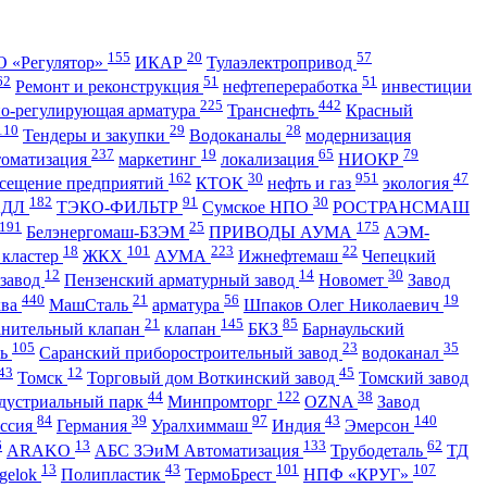
155
20
57
 «Регулятор»
ИКАР
Тулаэлектропривод
62
51
51
Ремонт и реконструкция
нефтепереработка
инвестиции
225
442
но-регулирующая арматура
Транснефть
Красный
110
29
28
Тендеры и закупки
Водоканалы
модернизация
237
19
65
79
томатизация
маркетинг
локализация
НИОКР
162
30
951
47
сещение предприятий
КТОК
нефть и газ
экология
182
91
30
АДЛ
ТЭКО-ФИЛЬТР
Сумское НПО
РОСТРАНСМАШ
191
25
175
Белэнергомаш-БЗЭМ
ПРИВОДЫ АУМА
АЭМ-
18
101
223
22
 кластер
ЖКХ
АУМА
Ижнефтемаш
Чепецкий
12
14
30
 завод
Пензенский арматурный завод
Новомет
Завод
440
21
56
19
ква
МашСталь
арматура
Шпаков Олег Николаевич
21
145
85
анительный клапан
клапан
БКЗ
Барнаульский
105
23
35
ть
Саранский приборостроительный завод
водоканал
43
12
45
Томск
Торговый дом Воткинский завод
Томский завод
44
122
38
дустриальный парк
Минпромторг
OZNA
Завод
84
39
97
43
140
ссия
Германия
Уралхиммаш
Индия
Эмерсон
6
13
133
62
ARAKO
АБС ЗЭиМ Автоматизация
Трубодеталь
ТД
13
43
101
107
gelok
Полипластик
ТермоБрест
НПФ «КРУГ»