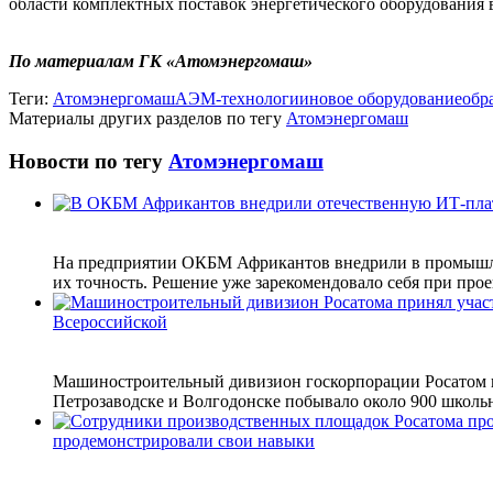
области комплектных поставок энергетического оборудования в
По материалам ГК «Атомэнергомаш»
Теги:
Атомэнергомаш
АЭМ-технологии
новое оборудование
обр
Материалы других разделов по тегу
Атомэнергомаш
Новости по тегу
Атомэнергомаш
На предприятии ОКБМ Африкантов внедрили в промышле
их точность. Решение уже зарекомендовало себя при про
Всероссийской
Машиностроительный дивизион госкорпорации Росатом пр
Петрозаводске и Волгодонске побывало около 900 школьни
продемонстрировали свои навыки