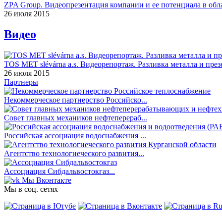
ZPA Group. Видеопрезентация компании и ее потенциала в обла
26 июля 2015
Видео
TOS MET slévárna a.s. Видеорепортаж. Разливка металла и през
26 июля 2015
Партнеры
Некоммерческое партнерство Российско...
Совет главных механиков нефтеперераб...
Российская ассоциация водоснабжения ...
Агентство технологиеческого развития...
Ассоциация Сибдальвостокгаз...
Мы Вконтакте
Мы в соц. сетях