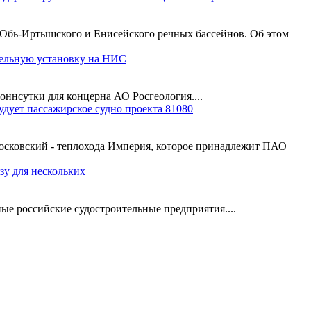
 Обь-Иртышского и Енисейского речных бассейнов. Об этом
тельную установку на НИС
ннсутки для концерна АО Росгеология....
удует пассажирское судно проекта 81080
Московский - теплохода Империя, которое принадлежит ПАО
зу для нескольких
ые российские судостроительные предприятия....