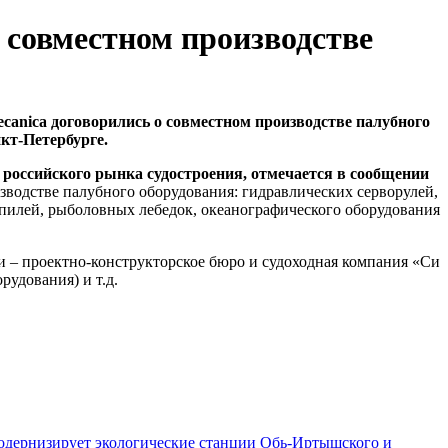
 совместном производстве
ecanica договорились о совместном производстве палубного
кт-Петербурге.
 российского рынка судостроения, отмечается в сообщении
изводстве палубного оборудования: гидравлических серворулей,
шпилей, рыболовных лебедок, океанографического оборудования
ти – проектно-конструкторское бюро и судоходная компания «Си
рудования) и т.д.
одернизирует экологические станции Обь-Иртышского и