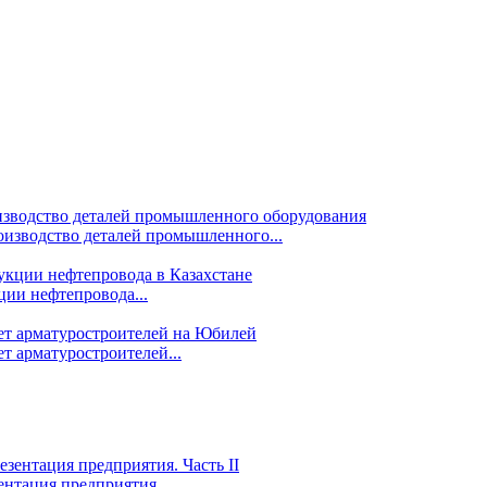
изводство деталей промышленного...
ции нефтепровода...
т арматуростроителей...
ентация предприятия....