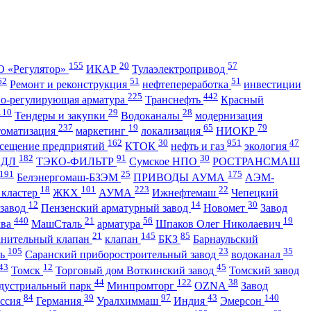
155
20
57
 «Регулятор»
ИКАР
Тулаэлектропривод
62
51
51
Ремонт и реконструкция
нефтепереработка
инвестиции
225
442
но-регулирующая арматура
Транснефть
Красный
110
29
28
Тендеры и закупки
Водоканалы
модернизация
237
19
65
79
томатизация
маркетинг
локализация
НИОКР
162
30
951
47
сещение предприятий
КТОК
нефть и газ
экология
182
91
30
АДЛ
ТЭКО-ФИЛЬТР
Сумское НПО
РОСТРАНСМАШ
191
25
175
Белэнергомаш-БЗЭМ
ПРИВОДЫ АУМА
АЭМ-
18
101
223
22
 кластер
ЖКХ
АУМА
Ижнефтемаш
Чепецкий
12
14
30
 завод
Пензенский арматурный завод
Новомет
Завод
440
21
56
19
ква
МашСталь
арматура
Шпаков Олег Николаевич
21
145
85
анительный клапан
клапан
БКЗ
Барнаульский
105
23
35
ть
Саранский приборостроительный завод
водоканал
43
12
45
Томск
Торговый дом Воткинский завод
Томский завод
44
122
38
дустриальный парк
Минпромторг
OZNA
Завод
84
39
97
43
140
ссия
Германия
Уралхиммаш
Индия
Эмерсон