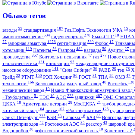
Облако тегов
55
197
15
заводы
стандартизация
Газ.Нефть.Технологии УФА
ко
534
270
18
импортозамещение
видеорепортаж
Ямал-СПГ
НПА
77
1276
539
17
запорная арматура
сертификация
Фобос
Тяньвань
119
56
482
50
27
котельщик
Патенты
Газпром
награды
Аудиты
ш
357
47
277
производства
Контроль и испытания
газ
Новое строи
131
95
тэплоэнергетика
инновации
международное сотрудниче
141
36
29
78
насосное оборудование
"Сила Сибири"
РАВВ
тэц
Х
22
150
86
31
29
47
Трейд
РТМТ
РЭП Холдинг
ГОСТ
ТПА
ОМЗ
Т
166
40
130
технологии
Бологовский арматурный завод
Роснефть
10
механический завод
Ивано-Франковский арматурный завод
51
19
223
487
«Трубодеталь»
ТЭС
АЭС
задвижки
ОМЗ-Спецста
18
28
21
ЦКБА
Арматурные истории
МосЦКБА
трубопроводна
104
107
125
котельный завод
литье
«Росэнергоатом»
судостроен
235
53
18
88
Санкт-Петербург
KSB
Camozzi
БАЗ
Волгограднеф
42
35
43
электроприводов
Ростовская АЭС
реактор
шаровой кр
30
10
Водоприбор
дефектоскопический контроль
Константа - 2