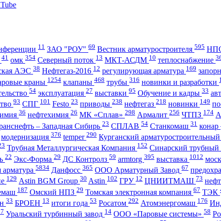
11
69
595
нференции
ЗАО "РОУ"
Вестник арматуростроителя
НПО
41
354
13
10
3
А
омк
Северный поток
МКТ-АСДМ
теплоснабжение
38
12
169
ская АЭС
Нефтегаз-2016
регулирующая арматура
запор
1254
468
316
аровые краны
клапаны
трубы
новинки и разработки
54
27
95
33
тельство
эксплуатация
выставки
Обучение и кадры
ав
93
101
23
238
218
149
ство
СПГ
Festo
приводы
нефтегаз
новинки
по
36
26
298
256
174
имия
нефтехимия
МК «Сплав»
Армалит
ЧТПЗ
23
54
31
ранснефть – Западная Сибирь
СПЛАВ
Станкомаш
конар
376
290
модернизация
temper
Курганский арматуростроительный
23
152
Трубная Металлургическая Компания
Синарский трубный
22
29
59
395
1012
ль
Экс-Форма
ДС Контролз
armtorg
выставка
мос
5834
365
67
я арматура
Данфосс
ООО Арматурный Завод
предохр
129
30
102
12
73
ие
Astin BGM Group
Astin
ГРУ
ЦНИИТМАШ
неф
187
29
67
темаш
Омский НПЗ
Томская электронная компания
ТЭК
33
13
53
292
176
ан
БРОЕН
итоги года
Росатом
Атомэнергомаш
Ин
27
14
58
Уральский турбинный завод
ООО «Паровые системы»
Ро