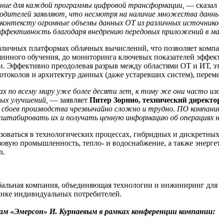
ение для каждой программы цифровой трансформации,
— сказал
одителей заявляют, что несмотря на наличие множества данных
 к контексту огромные объемы данных OT из различных источник
ффективность благодаря внедрению передовых приложений в ма
различных платформах облачных вычислений, что позволяет комп
шинного обучения, до мониторинга ключевых показателей эффе
. Эффективно преодолевая разрыв между областями ОТ и ИТ, э
отоколов и архитектур данных (даже устаревших систем), переме
 по всему миру уже более десяти лет, к тому же они часто из
ых улучшений,
— заявляет
Питер Зорнио, технический директо
сбоев производства чрезвычайно сложно и трудно. ПО компании
сштабировать их и получать ценную информацию об операциях н
льзоваться в технологических процессах, гибридных и дискретн
вую промышленность, тепло- и водоснабжение, а также энергет
n.
альная компания, объединяющая технологии и инжиниринг для 
ынке индивидуальных потребителей.
 «Эмерсон» И. Курнаевым в рамках конференции компании: