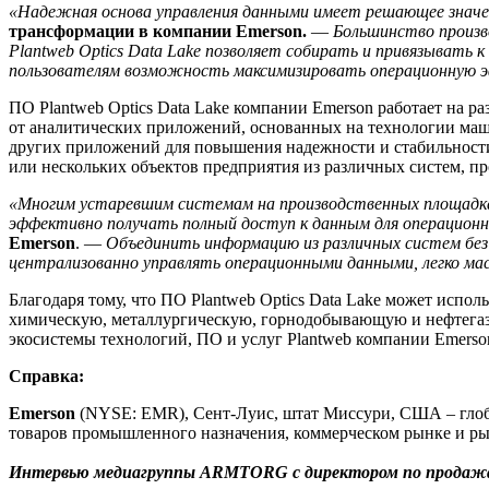
«Надежная основа управления данными имеет решающее знач
трансформации в компании Emerson.
—
Большинство произв
Plantweb Optics Data Lake позволяет собирать и привязывать
пользователям возможность максимизировать операционную э
ПО Plantweb Optics Data Lake компании Emerson работает на 
от аналитических приложений, основанных на технологии ма
других приложений для повышения надежности и стабильности
или нескольких объектов предприятия из различных систем, пр
«Многим устаревшим системам на производственных площадках
эффективно получать полный доступ к данным для операционн
Emerson
. —
Объединить информацию из различных систем без 
централизованно управлять операционными данными, легко ма
Благодаря тому, что ПО Plantweb Optics Data Lake может испо
химическую, металлургическую, горнодобывающую и нефтегазо
экосистемы технологий, ПО и услуг Plantweb компании Emerso
Справка:
Emerson
(NYSE: EMR), Сент-Луис, штат Миссури, США – глоб
товаров промышленного назначения, коммерческом рынке и р
Интервью медиагруппы ARMTORG с директором по продажам