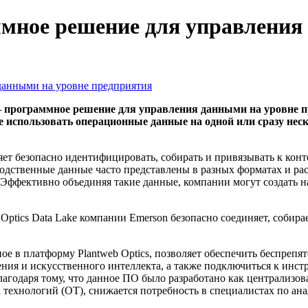
мное решение для управления
— программное решение для управления данными на уровне п
е использовать операционные данные на одной или сразу н
т безопасно идентифицировать, собирать и привязывать к конте
дственные данные часто представлены в разных форматах и рас
Эффективно объединяя такие данные, компании могут создать 
ptics Data Lake компании Emerson безопасно соединяет, собир
е в платформу Plantweb Optics, позволяет обеспечить беспреп
ия и искусственного интеллекта, а также подключиться к инс
лагодаря тому, что данное ПО было разработано как централиз
 технологий (OT), снижается потребность в специалистах по ан