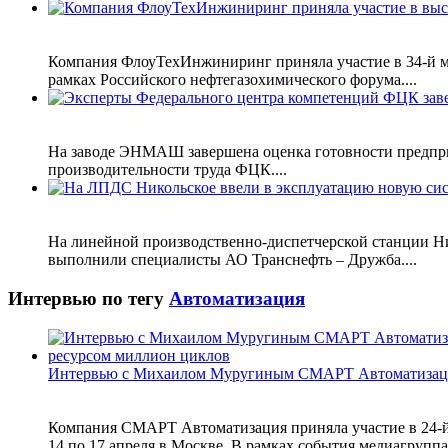
Компания ФлоуТехИнжиниринг приняла участие в 34-й ме
рамках Российского нефтегазохимического форума....
На заводе ЭНМАШ завершена оценка готовности предприя
производительности труда ФЦК....
На линейной производственно-диспетчерской станции Ник
выполнили специалисты АО Транснефть – Дружба....
Интервью по тегу
Автоматизация
Интервью с Михаилом Муругиным СМАРТ Автоматизац
Компания СМАРТ Автоматизация приняла участие в 24-й
14 по 17 апреля в Москве. В рамках события медиагруп