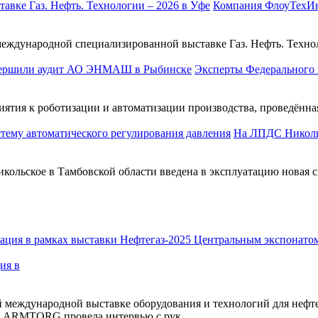
Компания ФлоуТехИнж
ждународной специализированной выставке Газ. Нефть. Технолог
Эксперты Федерального 
тия к роботизации и автоматизации производства, проведённа
На ЛПДС Николь
ольское в Тамбовской области введена в эксплуатацию новая с
ия в
 международной выставке оборудования и технологий для неф
па ARMTORG провела интервью с рук...