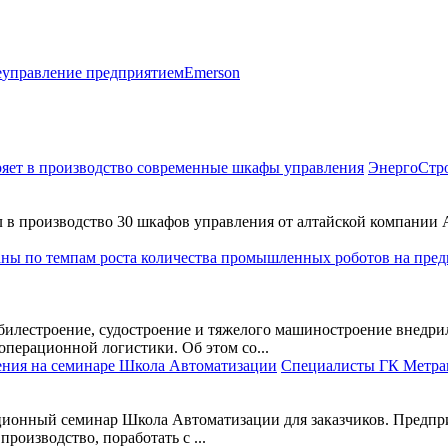
е
управление предприятием
Emerson
ЭнергоСтро
 в производство 30 шкафов управления от алтайской компани
билестроение, судостроение и тяжелого машиностроение внедри
перационной логистики. Об этом со...
Специалисты ГК Метран
ционный семинар Школа Автоматизации для заказчиков. Предпри
роизводство, поработать с ...