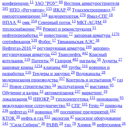
11
69
конференции
ЗАО "РОУ"
Вестник арматуростроителя
595
155
20
57
НПО «Регулятор»
ИКАР
Тулаэлектропривод
534
270
18
импортозамещение
видеорепортаж
Ямал-СПГ
41
354
13
10
НПАА
омк
Северный поток
МКТ-АСДМ
362
51
теплоснабжение
Ремонт и реконструкция
51
77
1276
нефтепереработка
инвестиции
запорная арматура
539
17
38
сертификация
Фобос
Тяньваньская АЭС
12
169
Нефтегаз-2016
регулирующая арматура
запорно-
225
442
регулирующая арматура
Транснефть
Красный
119
56
482
50
27
котельщик
Патенты
Газпром
награды
Аудиты
1254
468
316
шаровые краны
клапаны
трубы
новинки и
110
29
28
разработки
Тендеры и закупки
Водоканалы
357
47
модернизация производства
Контроль и испытания
газ
277
54
27
95
Новое строительство
эксплуатация
выставки
33
237
19
Обучение и кадры
автоматизация
маркетинг
65
79
131
95
локализация
НИОКР
тэплоэнергетика
инновации
93
101
23
международное сотрудничество
СПГ
Festo
приводы
238
218
149
162
нефтегаз
новинки
посещение предприятий
30
951
47
КТОК
нефть и газ
экология
насосное оборудование
141
36
29
78
36
26
"Сила Сибири"
РАВВ
тэц
Химия
нефтехимия