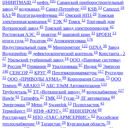
73
105
ЦНИИТМАШ
нефть
Саранский приборостроительный
23
35
235
53
18
завод
водоканал
Санкт-Петербург
KSB
Camozzi
88
187
29
БАЗ
Волгограднефтемаш
Омский НПЗ
Томская
67
43
12
электронная компания
ТЭК
Томск
Торговый дом
45
42
Воткинский завод
Томский завод электроприводов
35
43
33
13
Ростовская АЭС
реактор
шаровой кран
БРОЕН
53
292
176
итоги года
Росатом
Атомэнергомаш
44
122
38
Индустриальный парк
Минпромторг
OZNA
Завод
30
10
Водоприбор
дефектоскопический контроль
Константа - 2
27
14
Уральский турбинный завод
ООО «Паровые системы»
58
84
39
97
43
Россия
Германия
Уралхиммаш
Индия
Эмерсон
140
21
38
317
СЕНСОР
КРУГ
Пензтяжпромарматура
Русгидро
52
99
75
ООО «ПРИВОДЫ АУМА»
Корпорация Сплав
ООО
46
13
133
Темпер
ARAKO
АБС ЗЭиМ Автоматизация
62
34
227
Трубодеталь
ТД «Воткинский завод»
водоснабжение
91
27
153
74
44
Hawle
Татнефть
ТМК
Гусар
ЛГ автоматика
19
18
13
43
Энергомаш
Metso
Swagelok
Полипластик
101
107
69
ТермоБрест
НПФ «КРУГ»
ИННОПРОМ
43
63
Росстандарт
НПО «ГАКС-АРМСЕРВИС»
Российское
14
29
79
теплоснабжение
Татарстан
Курганская область