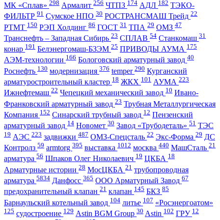
298
256
174
182
МК «Сплав»
Армалит
ЧТПЗ
АДЛ
ТЭКО-
91
30
22
ФИЛЬТР
Сумское НПО
РОСТРАНСМАШ Трейд
150
86
31
29
47
РТМТ
РЭП Холдинг
ГОСТ
ТПА
ОМЗ
23
54
31
Транснефть – Западная Сибирь
СПЛАВ
Станкомаш
191
25
175
конар
Белэнергомаш-БЗЭМ
ПРИВОДЫ АУМА
166
40
АЭМ-технологии
Бологовский арматурный завод
130
376
290
Роснефть
модернизация
temper
Курганский
18
101
223
арматуростроительный кластер
ЖКХ
АУМА
22
10
Ижнефтемаш
Чепецкий механический завод
Ивано-
23
Франковский арматурный завод
Трубная Металлургическая
152
12
Компания
Синарский трубный завод
Пензенский
14
30
51
арматурный завод
Новомет
Завод «Трубодеталь»
ТЭС
19
223
487
22
29
АЭС
задвижки
ОМЗ-Спецсталь
Экс-Форма
ДС
59
395
1012
440
21
Контролз
armtorg
выставка
москва
МашСталь
56
19
18
арматура
Шпаков Олег Николаевич
ЦКБА
28
21
Арматурные истории
МосЦКБА
трубопроводная
5834
365
67
арматура
Данфосс
ООО Арматурный Завод
21
145
85
предохранительный клапан
клапан
БКЗ
104
107
Барнаульский котельный завод
литье
«Росэнергоатом»
125
129
30
102
12
судостроение
Astin BGM Group
Astin
ГРУ