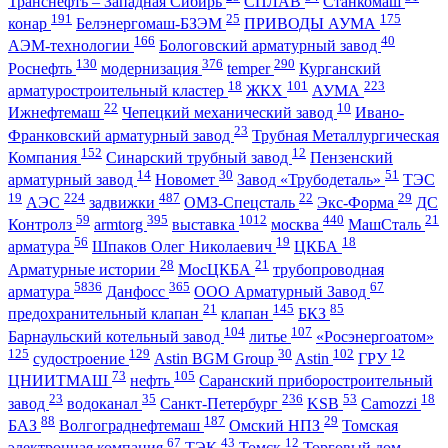
Транснефть – Западная Сибирь
СПЛАВ
Станкомаш
191
25
175
конар
Белэнергомаш-БЗЭМ
ПРИВОДЫ АУМА
166
40
АЭМ-технологии
Бологовский арматурный завод
130
376
290
Роснефть
модернизация
temper
Курганский
18
101
223
арматуростроительный кластер
ЖКХ
АУМА
22
10
Ижнефтемаш
Чепецкий механический завод
Ивано-
23
Франковский арматурный завод
Трубная Металлургическая
152
12
Компания
Синарский трубный завод
Пензенский
14
30
51
арматурный завод
Новомет
Завод «Трубодеталь»
ТЭС
19
224
487
22
29
АЭС
задвижки
ОМЗ-Спецсталь
Экс-Форма
ДС
59
395
1012
440
21
Контролз
armtorg
выставка
москва
МашСталь
56
19
18
арматура
Шпаков Олег Николаевич
ЦКБА
28
21
Арматурные истории
МосЦКБА
трубопроводная
5836
365
67
арматура
Данфосс
ООО Арматурный Завод
21
145
85
предохранительный клапан
клапан
БКЗ
104
107
Барнаульский котельный завод
литье
«Росэнергоатом»
125
129
30
102
12
судостроение
Astin BGM Group
Astin
ГРУ
73
105
ЦНИИТМАШ
нефть
Саранский приборостроительный
23
35
236
53
18
завод
водоканал
Санкт-Петербург
KSB
Camozzi
88
187
29
БАЗ
Волгограднефтемаш
Омский НПЗ
Томская
67
43
12
электронная компания
ТЭК
Томск
Торговый дом