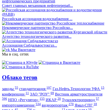
Совет главных механиков нефтеперераб...
Российская ассоциация водоснабжения ...
Некоммерческое партнерство Российско...
Агентство технологиеческого развития...
Ассоциация Сибдальвостокгаз...
Мы Вконтакте
Мы в соц. сетях
Облако тегов
55
197
15
заводы
стандартизация
Газ.Нефть.Технологии УФА
11
69
конференции
ЗАО "РОУ"
Вестник арматуростроителя
596
155
20
57
НПО «Регулятор»
ИКАР
Тулаэлектропривод
534
270
18
импортозамещение
видеорепортаж
Ямал-СПГ
41
354
13
10