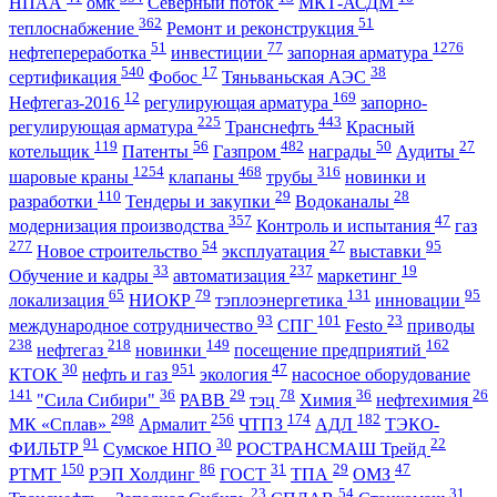
НПАА
омк
Северный поток
МКТ-АСДМ
362
51
теплоснабжение
Ремонт и реконструкция
51
77
1276
нефтепереработка
инвестиции
запорная арматура
540
17
38
сертификация
Фобос
Тяньваньская АЭС
12
169
Нефтегаз-2016
регулирующая арматура
запорно-
225
443
регулирующая арматура
Транснефть
Красный
119
56
482
50
27
котельщик
Патенты
Газпром
награды
Аудиты
1254
468
316
шаровые краны
клапаны
трубы
новинки и
110
29
28
разработки
Тендеры и закупки
Водоканалы
357
47
модернизация производства
Контроль и испытания
газ
277
54
27
95
Новое строительство
эксплуатация
выставки
33
237
19
Обучение и кадры
автоматизация
маркетинг
65
79
131
95
локализация
НИОКР
тэплоэнергетика
инновации
93
101
23
международное сотрудничество
СПГ
Festo
приводы
238
218
149
162
нефтегаз
новинки
посещение предприятий
30
951
47
КТОК
нефть и газ
экология
насосное оборудование
141
36
29
78
36
26
"Сила Сибири"
РАВВ
тэц
Химия
нефтехимия
298
256
174
182
МК «Сплав»
Армалит
ЧТПЗ
АДЛ
ТЭКО-
91
30
22
ФИЛЬТР
Сумское НПО
РОСТРАНСМАШ Трейд
150
86
31
29
47
РТМТ
РЭП Холдинг
ГОСТ
ТПА
ОМЗ
23
54
31