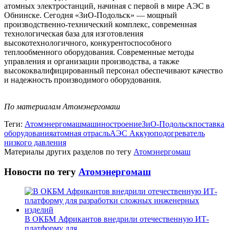
атомных электростанций, начиная с первой в мире АЭС в
Обнинске. Сегодня «ЗиО-Подольск» — мощный
производственно-технический комплекс, современная
технологическая база для изготовления
высокотехнологичного, конкурентоспособного
теплообменного оборудования. Современные методы
управления и организации производства, а также
высококвалифицированный персонал обеспечивают качество
и надежность производимого оборудования.
По материалам Атомэнергомаш
Теги:
Атомэнергомаш
машиностроение
ЗиО-Подольск
поставка
оборудования
атомная отрасль
АЭС Аккую
подогреватель
низкого давления
Материалы других разделов по тегу
Атомэнергомаш
Новости по тегу
Атомэнергомаш
В ОКБМ Африкантов внедрили отечественную ИТ-
платформу для