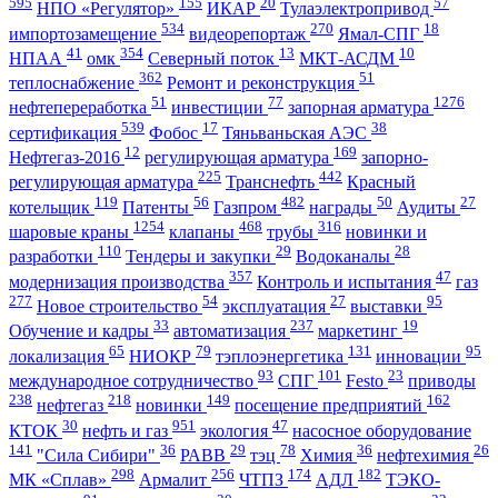
595
155
20
57
НПО «Регулятор»
ИКАР
Тулаэлектропривод
534
270
18
импортозамещение
видеорепортаж
Ямал-СПГ
41
354
13
10
НПАА
омк
Северный поток
МКТ-АСДМ
362
51
теплоснабжение
Ремонт и реконструкция
51
77
1276
нефтепереработка
инвестиции
запорная арматура
539
17
38
сертификация
Фобос
Тяньваньская АЭС
12
169
Нефтегаз-2016
регулирующая арматура
запорно-
225
442
регулирующая арматура
Транснефть
Красный
119
56
482
50
27
котельщик
Патенты
Газпром
награды
Аудиты
1254
468
316
шаровые краны
клапаны
трубы
новинки и
110
29
28
разработки
Тендеры и закупки
Водоканалы
357
47
модернизация производства
Контроль и испытания
газ
277
54
27
95
Новое строительство
эксплуатация
выставки
33
237
19
Обучение и кадры
автоматизация
маркетинг
65
79
131
95
локализация
НИОКР
тэплоэнергетика
инновации
93
101
23
международное сотрудничество
СПГ
Festo
приводы
238
218
149
162
нефтегаз
новинки
посещение предприятий
30
951
47
КТОК
нефть и газ
экология
насосное оборудование
141
36
29
78
36
26
"Сила Сибири"
РАВВ
тэц
Химия
нефтехимия
298
256
174
182
МК «Сплав»
Армалит
ЧТПЗ
АДЛ
ТЭКО-