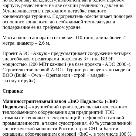
корпусе, разделенном на две секции различного давления.
Устанавливается в переходном патрубке главного
конденсатора турбины. Подогреватель обеспечивает подогрев
основного конденсата до необходимой температуры и
поддержание ее на требуемом уровне.
Масса одного аппарата составляет 110 тонн, длина более 21
метра, диаметр – 2,6 м.
Проект АЭС «Аккую» предусматривает сооружение четырех
энергоблоков с реакторами поколения 3+ типа ВВЭР
мощностью 1200 МВт каждый (на базе проекта «АЭС-2006»).
Строительство первой АЭС в Турции реализуется по модели
ВОО (Build – Own – Operate или «строй – владей –
эксплуатируй»).
Справка:
Машиностроительный завод «ЗиО-Подольск» («ЗиО-
Подольск»)
– крупнейший производитель высокосложного
теплообменного оборудования для предприятий ТЭК:
атомных и тепловых электростанций, нефтяной и газовой
промышленности, а также судостроения. 40 % установленной
энергетической мощности России, стран СНГ и Балтии
оснащены оборудованием с маркой «ЗиО», в том числе 100 %