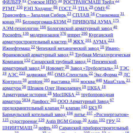
91
30
22
ФИЛЬТР
Сумское НПО
РОСТРАНСМАШ Трейд
150
86
31
29
47
РТМТ
РЭП Холдинг
ГОСТ
ТПА
ОМЗ
23
54
31
Транснефть – Западная Сибирь
СПЛАВ
Станкомаш
191
25
175
конар
Белэнергомаш-БЗЭМ
ПРИВОДЫ АУМА
166
40
АЭМ-технологии
Бологовский арматурный завод
130
376
290
Роснефть
модернизация
temper
Курганский
18
101
223
арматуростроительный кластер
ЖКХ
АУМА
22
10
Ижнефтемаш
Чепецкий механический завод
Ивано-
23
Франковский арматурный завод
Трубная Металлургическая
152
12
Компания
Синарский трубный завод
Пензенский
14
30
51
арматурный завод
Новомет
Завод «Трубодеталь»
ТЭС
19
223
487
22
29
АЭС
задвижки
ОМЗ-Спецсталь
Экс-Форма
ДС
59
395
1012
440
21
Контролз
armtorg
выставка
москва
МашСталь
56
19
18
арматура
Шпаков Олег Николаевич
ЦКБА
28
21
Арматурные истории
МосЦКБА
трубопроводная
5834
365
67
арматура
Данфосс
ООО Арматурный Завод
21
145
85
предохранительный клапан
клапан
БКЗ
104
107
Барнаульский котельный завод
литье
«Росэнергоатом»
125
129
30
102
12
судостроение
Astin BGM Group
Astin
ГРУ
73
105
ЦНИИТМАШ
нефть
Саранский приборостроительный
23
35
235
53
18